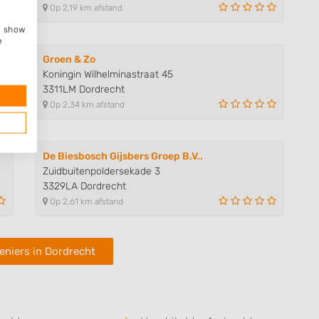
Op 2,19 km afstand
e, show
e
Groen & Zo
Koningin Wilhelminastraat 45
3311LM Dordrecht
Op 2,34 km afstand
De Biesbosch Gijsbers Groep B.V..
Zuidbuitenpoldersekade 3
3329LA Dordrecht
Op 2,61 km afstand
eniers in Dordrecht