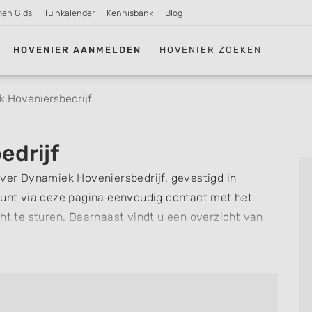
men Gids
Tuinkalender
Kennisbank
Blog
HOVENIER AANMELDEN
HOVENIER ZOEKEN
 Hoveniersbedrijf
edrijf
over Dynamiek Hoveniersbedrijf, gevestigd in
unt via deze pagina eenvoudig contact met het
cht te sturen. Daarnaast vindt u een overzicht van
 u snel zien welke zaken Dynamiek Hoveniersbedrijf
oordeling of review achterlaten als u al ervaring
re hoveniers en bedrijven in
Dordrecht
.