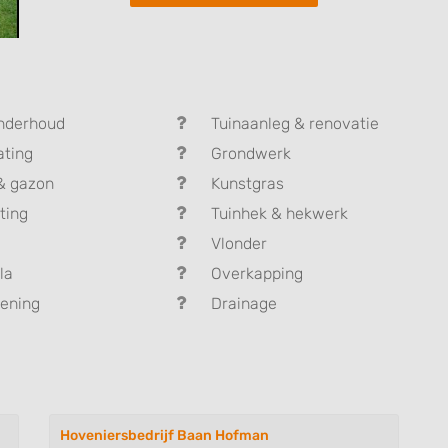
nderhoud
Tuinaanleg & renovatie
ating
Grondwerk
& gazon
Kunstgras
ting
Tuinhek & hekwerk
Vlonder
la
Overkapping
ening
Drainage
Hoveniersbedrijf Baan Hofman