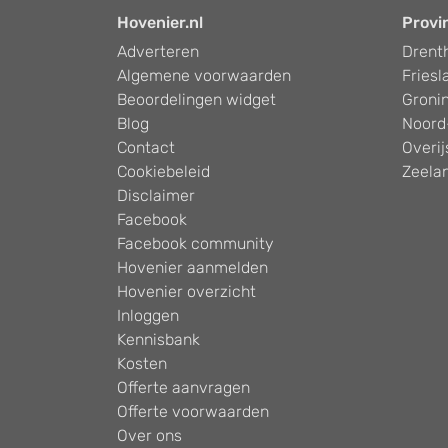
Hovenier.nl
Provi
Adverteren
Drent
Algemene voorwaarden
Friesl
Beoordelingen widget
Groni
Blog
Noord
Contact
Overij
Cookiebeleid
Zeela
Disclaimer
Facebook
Facebook community
Hovenier aanmelden
Hovenier overzicht
Inloggen
Kennisbank
Kosten
Offerte aanvragen
Offerte voorwaarden
Over ons