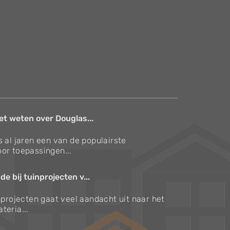
et weten over Douglas...
s al jaren een van de populairste
or toepassingen...
e bij tuinprojecten v...
inprojecten gaat veel aandacht uit naar het
teria...
Verzorgingstips voor bomen en planten