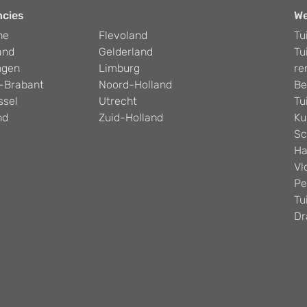
ncies
W
he
Flevoland
Tu
and
Gelderland
Tu
ngen
Limburg
re
-Brabant
Noord-Holland
Be
ssel
Utrecht
Tu
nd
Zuid-Holland
Ku
Sc
Ha
Vl
Pe
Tu
Dr