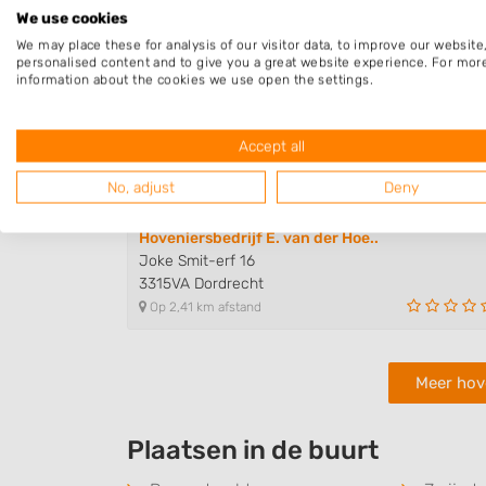
Op 1,87 km afstand
We use cookies
We may place these for analysis of our visitor data, to improve our websit
personalised content and to give you a great website experience. For mor
information about the cookies we use open the settings.
Drechtsteden Groenvoorziening
Jozef Israëlsstraat 5
3314VC Dordrecht
Accept all
Op 2,19 km afstand
No, adjust
Deny
Hoveniersbedrijf E. van der Hoe..
Joke Smit-erf 16
3315VA Dordrecht
Op 2,41 km afstand
Meer hov
Plaatsen in de buurt