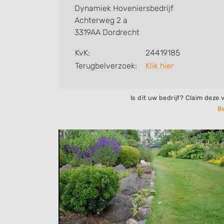
Dynamiek Hoveniersbedrijf
Achterweg 2 a
3319AA Dordrecht
KvK:
24419185
Terugbelverzoek:
Klik hier
Is dit uw bedrijf? Claim deze 
Be