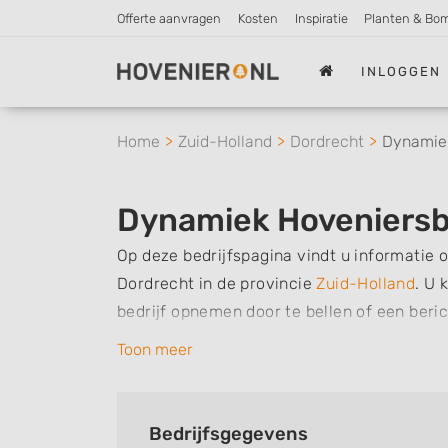
Offerte aanvragen
Kosten
Inspiratie
Planten & Bo
INLOGGEN
Home
Zuid-Holland
Dordrecht
Dynamiek
Dynamiek Hoveniersb
Op deze bedrijfspagina vindt u informatie 
Dordrecht in de provincie
Zuid-Holland
.
U k
bedrijf opnemen door te bellen of een beri
de werkzaamheden van dit bedrijf, zo kunt
Toon meer
voor u kan verzorgen. Tenslotte kunt een be
heeft met dit bedrijf.
Bedrijfsgegevens
Zoekt u een ander bedrijf? Bekijk dan ande