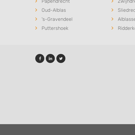
Papendrecht
Zwijndr
Oud-Alblas
Sliedre
's-Gravendeel
Alblas
Puttershoek
Ridderk