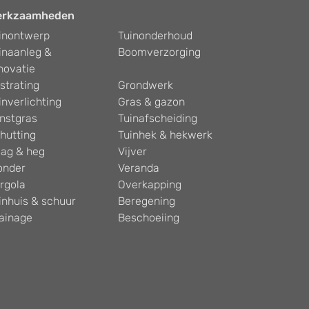
erkzaamheden
inontwerp
Tuinonderhoud
inaanleg &
Boomverzorging
novatie
strating
Grondwerk
inverlichting
Gras & gazon
nstgras
Tuinafscheiding
hutting
Tuinhek & hekwerk
ag & heg
Vijver
onder
Veranda
rgola
Overkapping
inhuis & schuur
Beregening
ainage
Beschoeiing