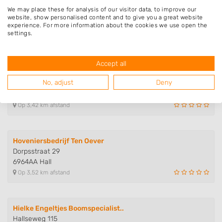
Meeuwis de Vries Tuinen
We may place these for analysis of our visitor data, to improve our
Soerense Zand Zuid 13
website, show personalised content and to give you a great website
experience. For more information about the cookies we use open the
6961RA Eerbeek
settings.
Op 3,23 km afstand
Accept all
Capel Dienstverlening
No, adjust
Deny
Hallseweg 75
6964AK Hall
Op 3,42 km afstand
Hoveniersbedrijf Ten Oever
Dorpsstraat 29
6964AA Hall
Op 3,52 km afstand
Hielke Engeltjes Boomspecialist..
Hallseweg 115