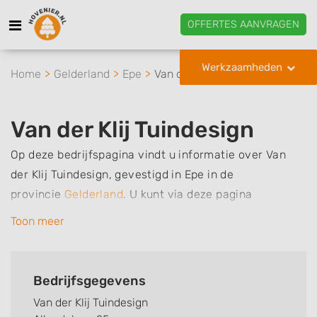
OFFERTES AANVRAGEN
Werkzaamheden
Home
Gelderland
Epe
Van der Klij Tuindesign
Van der Klij Tuindesign
Op deze bedrijfspagina vindt u informatie over Van
der Klij Tuindesign, gevestigd in Epe in de
provincie
Gelderland
.
U kunt via deze pagina
eenvoudig contact met het bedrijf opnemen door te
Toon meer
bellen of een bericht te sturen. Daarnaast vindt u een
overzicht van de werkzaamheden van dit bedrijf, zo
kunt u snel zien welke zaken Van der Klij Tuindesign
Bedrijfsgegevens
voor u kan verzorgen. Tenslotte kunt een beoordeling
Van der Klij Tuindesign
of review achterlaten als u al ervaring heeft met dit