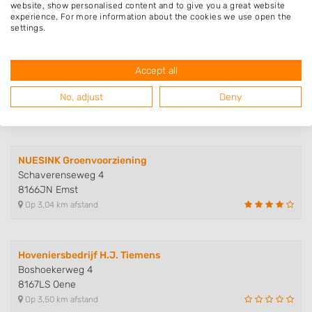
8162RR Epe
website, show personalised content and to give you a great website
Op 2,05 km afstand
experience. For more information about the cookies we use open the
settings.
De Wilde Dienstverlening
Accept all
Verloren Beekweg 1
8166GX Emst
No, adjust
Deny
Op 2,08 km afstand
NUESINK Groenvoorziening
Schaverenseweg 4
8166JN Emst
Op 3,04 km afstand
Hoveniersbedrijf H.J. Tiemens
Boshoekerweg 4
8167LS Oene
Op 3,50 km afstand