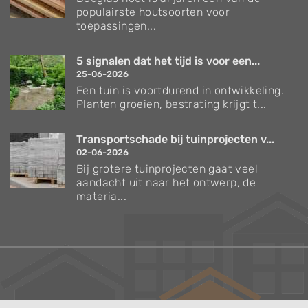
populairste houtsoorten voor
toepassingen...
5 signalen dat het tijd is voor een...
25-06-2026
Een tuin is voortdurend in ontwikkeling.
Planten groeien, bestrating krijgt t...
Transportschade bij tuinprojecten v...
02-06-2026
Bij grotere tuinprojecten gaat veel
aandacht uit naar het ontwerp, de
materia...
Verzorgingstips voor bomen en planten
Inspiratie voor uw tuin en terras
De belangrijkste tuinwerkzaamheden voor de