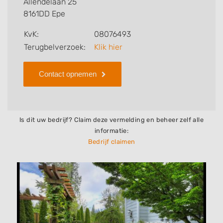
Allendelaan 25
bedrijf.
8161DD Epe
Zoekt u een ander bedrijf? Bekijk dan andere
KvK:
08076493
hoveniers en bedrijven in
Terugbelverzoek:
Klik hier
Epe
.
Contact opnemen
Is dit uw bedrijf? Claim deze vermelding en beheer zelf alle
informatie:
Bedrijf claimen