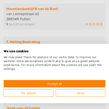
Hoveniersbedrijf B van de Bunt
van Lennepstraat 63
3881WR Putten
Op 5,25 km afstand
T. Meiling Bestrating
van Damstraat 57
We use cookies
3881JB Putten
We may place these for analysis of our visitor data, to improve our
Op 5,73 km afstand
website, show personalised content and to give you a great website
experience. For more information about the cookies we use open the
settings.
Vledder Tuinen
Burgemeester Heijblomhof 1
Accept all
3881KJ Putten
Op 5,75 km afstand
No, adjust
Deny
Joost voor dé tuinen