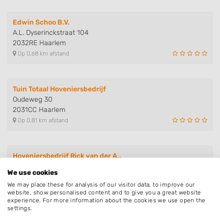
Edwin Schoo B.V.
A.L. Dyserinckstraat 104
2032RE Haarlem
Op 0,68 km afstand
Tuin Totaal Hoveniersbedrijf
Oudeweg 30
2031CC Haarlem
Op 0,81 km afstand
Hoveniersbedrijf Rick van der A..
Generaal Bothastraat 94
We use cookies
2021JW Haarlem
We may place these for analysis of our visitor data, to improve our
Op 1,89 km afstand
website, show personalised content and to give you a great website
experience. For more information about the cookies we use open the
settings.