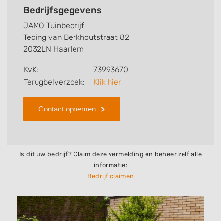
kunt u snel zien welke zaken JAMO Tuinbedrijf voor u
Bedrijfsgegevens
kan verzorgen. Tenslotte kunt een beoordeling of
JAMO Tuinbedrijf
review achterlaten als u al ervaring heeft met dit
Teding van Berkhoutstraat 82
bedrijf.
2032LN Haarlem
Zoekt u een ander bedrijf? Bekijk dan andere
KvK:
73993670
hoveniers en bedrijven in
Terugbelverzoek:
Klik hier
Haarlem
.
Contact opnemen
Is dit uw bedrijf? Claim deze vermelding en beheer zelf alle
informatie:
Bedrijf claimen