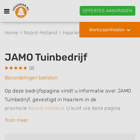
OFFERTES AANVRAGEN
Werkzaamheden
Home
Noord-Holland
Haarlem
JAMO Tuinbedrijf
JAMO Tuinbedrijf
(2)
Beoordelingen bekijken
Op deze bedrijfspagina vindt u informatie over JAMO
Tuinbedrijf, gevestigd in Haarlem in de
provincie
Noord-Holland
.
U kunt via deze pagina
eenvoudig contact met het bedrijf opnemen door te
Toon meer
bellen of een bericht te sturen. Daarnaast vindt u een
overzicht van de werkzaamheden van dit bedrijf, zo