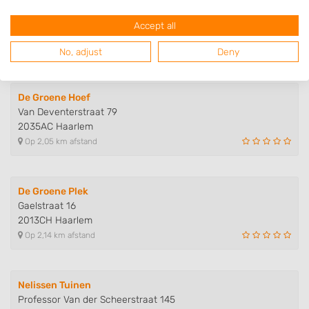
Anita Sanders
Zonnehoek 110
Accept all
2141DR Vijfhuizen
Op 2,02 km afstand
No, adjust
Deny
De Groene Hoef
Van Deventerstraat 79
2035AC Haarlem
Op 2,05 km afstand
De Groene Plek
Gaelstraat 16
2013CH Haarlem
Op 2,14 km afstand
Nelissen Tuinen
Professor Van der Scheerstraat 145