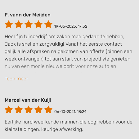
F. vann der Meijden
19-05-2025, 17:32
Heel fijn tuinbedrijf om zaken mee gedaan te hebben,
Jack is snel en zorgvuldig! Vanaf het eerste contact
gelijk alle afspraken na gekomen van offerte (binnen een
week ontvangen) tot aan start van project! We genieten
nu van een mooie nieuwe oprit voor onze auto en
voortuin met bepaling. Echt genieten en een aanrader
Toon meer
voor iedereen die opzoek is naar een tuin- en
bestratingsbedrijf!
Marcel van der Kuijl
06-10-2021, 18:24
Eerlijke hard weerkende mannen die oog hebben voor de
kleinste dingen, keurige afwerking.