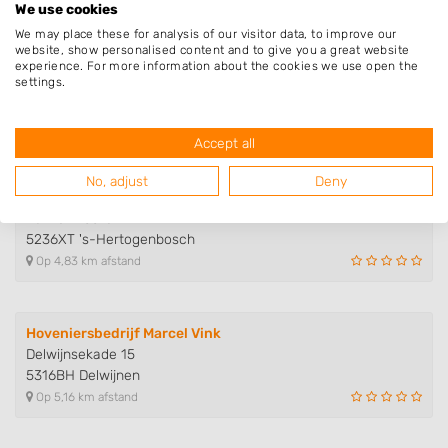
We use cookies
We may place these for analysis of our visitor data, to improve our
website, show personalised content and to give you a great website
Florijk
experience. For more information about the cookies we use open the
Graaf van Solmsweg 50
settings.
5222BP 's-Hertogenbosch
Op 4,15 km afstand
Accept all
No, adjust
Deny
Van der Sterren Hovenier
Vonkenwaard 74
5236XT 's-Hertogenbosch
Op 4,83 km afstand
Hoveniersbedrijf Marcel Vink
Delwijnsekade 15
5316BH Delwijnen
Op 5,16 km afstand