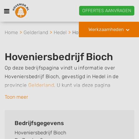
OFFERTES AANVRAGEN
Werkzaamheden
Home
Gelderland
Hedel
Hoveniersbedrijf Bioch
Hoveniersbedrijf Bioch
Op deze bedrijfspagina vindt u informatie over
Hoveniersbedrijf Bioch, gevestigd in Hedel in de
provincie
Gelderland
.
U kunt via deze pagina
eenvoudig contact met het bedrijf opnemen door te
Toon meer
bellen of een bericht te sturen. Daarnaast vindt u een
overzicht van de werkzaamheden van dit bedrijf, zo
kunt u snel zien welke zaken Hoveniersbedrijf Bioch
Bedrijfsgegevens
voor u kan verzorgen. Tenslotte kunt een beoordeling
Hoveniersbedrijf Bioch
of review achterlaten als u al ervaring heeft met dit