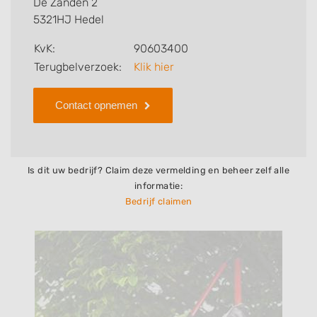
De Zanden 2
bedrijf.
5321HJ Hedel
Zoekt u een ander bedrijf? Bekijk dan andere
KvK:
90603400
hoveniers en bedrijven in
Terugbelverzoek:
Klik hier
Hedel
.
Contact opnemen
Is dit uw bedrijf? Claim deze vermelding en beheer zelf alle
informatie:
Bedrijf claimen