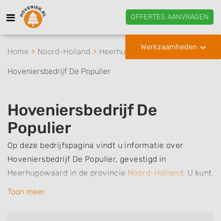
OFFERTES AANVRAGEN
Werkzaamheden
Home
Noord-Holland
Heerhugowaard
Hoveniersbedrijf De Populier
Hoveniersbedrijf De
Populier
Op deze bedrijfspagina vindt u informatie over
Hoveniersbedrijf De Populier, gevestigd in
Heerhugowaard in de provincie
Noord-Holland
.
U kunt
via deze pagina eenvoudig contact met het bedrijf
Toon meer
opnemen door te bellen of een bericht te sturen.
Daarnaast vindt u een overzicht van de