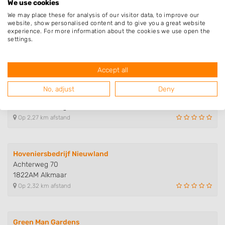
We use cookies
We may place these for analysis of our visitor data, to improve our
Hoveniersbedrijf Joep Gunneweg
website, show personalised content and to give you a great website
Achtergeest 4
experience. For more information about the cookies we use open the
1822DC Alkmaar
settings.
Op 2,22 km afstand
Accept all
De Noord-Hollandse Tuinman
No, adjust
Deny
Stellingmolen 56
1703TH Heerhugowaard
Op 2,27 km afstand
Hoveniersbedrijf Nieuwland
Achterweg 70
1822AM Alkmaar
Op 2,32 km afstand
Green Man Gardens