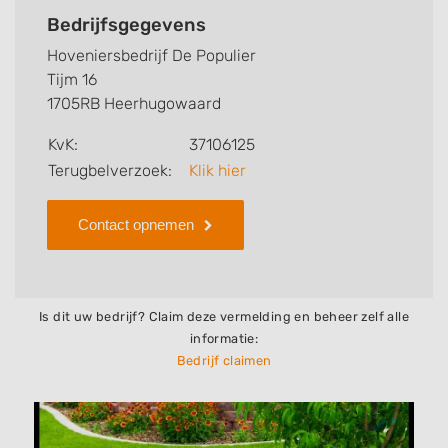
werkzaamheden van dit bedrijf, zo kunt u snel zien
Bedrijfsgegevens
welke zaken Hoveniersbedrijf De Populier voor u kan
Hoveniersbedrijf De Populier
verzorgen. Tenslotte kunt een beoordeling of review
Tijm 16
achterlaten als u al ervaring heeft met dit bedrijf.
1705RB Heerhugowaard
Zoekt u een ander bedrijf? Bekijk dan andere
KvK:
37106125
hoveniers en bedrijven in
Terugbelverzoek:
Klik hier
Heerhugowaard
.
Contact opnemen
Is dit uw bedrijf? Claim deze vermelding en beheer zelf alle
informatie:
Bedrijf claimen