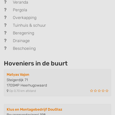
Veranda
Pergola
Overkapping
Tuinhuis & schuur
Beregening
Drainage
Beschoeiing
Hoveniers in de buurt
Matyas Vajon
Steigerdijk 71
1705MP Heerhugowaard
Op 0,70 km afstand
Klus en Montagebedrijf DouGlaz
Reuzenpandasingel 198