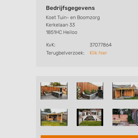
zijn in bezit van het certificaat European T
Bedrijfsgegevens
maken heeft met een professionele boomve
Koet Tuin- en Boomzorg
een gerust hart inschakelen voor het plan
Kerkelaan 33
boomadvies.
1851HC Heiloo
KvK:
37077864
Terugbelverzoek:
Klik hier