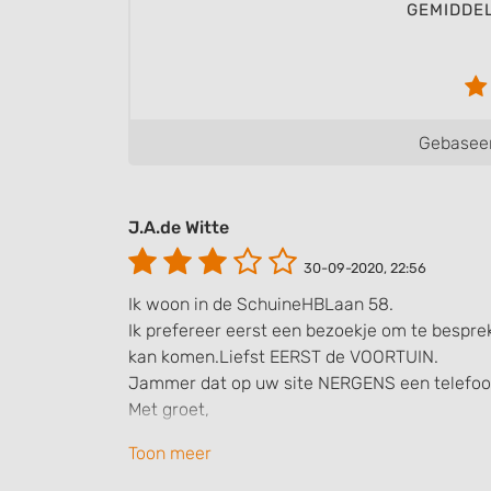
GEMIDDE
Gebaseer
J.A.de Witte
30-09-2020, 22:56
Ik woon in de SchuineHBLaan 58.
Ik prefereer eerst een bezoekje om te besp
kan komen.Liefst EERST de VOORTUIN.
Jammer dat op uw site NERGENS een telefo
Met groet,
Toon meer
JdW