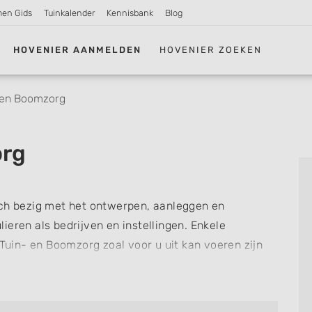
men Gids
Tuinkalender
Kennisbank
Blog
HOVENIER AANMELDEN
HOVENIER ZOEKEN
 en Boomzorg
org
ich bezig met het ontwerpen, aanleggen en
ieren als bedrijven en instellingen. Enkele
in- en Boomzorg zoal voor u uit kan voeren zijn
g, het maken van een vijver, het plaatsen van een
n prieel, schuur of volière, en het plaatsen van
n- en Boomzorg ook terecht voor boomverzorging, ze