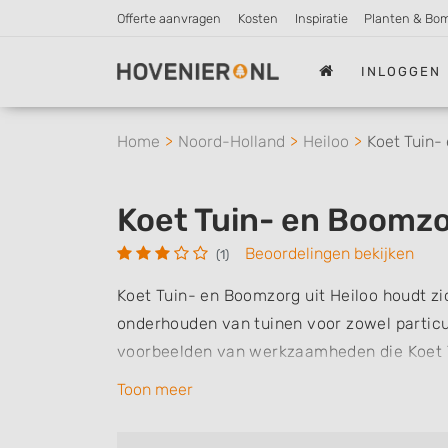
Offerte aanvragen
Kosten
Inspiratie
Planten & Bo
INLOGGEN
Home
Noord-Holland
Heiloo
Koet Tuin-
Koet Tuin- en Boomz
Beoordelingen bekijken
(1)
Koet Tuin- en Boomzorg uit Heiloo houdt z
onderhouden van tuinen voor zowel particul
voorbeelden van werkzaamheden die Koet Tu
het leggen van bestrating en sierbestratin
Toon meer
schutting, het ontwerpen en plaatsen van ee
een jacuzzi. Daarnaast kunt u bij Koet Tui