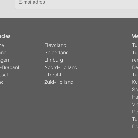
ncies
W
he
Flevoland
Tu
and
Gelderland
Tu
ngen
Limburg
re
-Brabant
Noord-Holland
Be
ssel
Utrecht
Tu
nd
Zuid-Holland
Ku
Sc
Ha
Vl
Pe
Tu
Dr