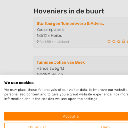
Hoveniers in de buurt
Stuifbergen Tuinontwerp & Advie..
Zeekamplaan 5
1851XE Heiloo
Op 1,58 km afstand
Tuinidee Johan van Beek
Handelsweg 13
1851NX Heiloo
Op 2,08 km afstand
We use cookies
We may place these for analysis of our visitor data, to improve our websit
personalised content and to give you a great website experience. For mor
information about the cookies we use open the settings.
Kater Tuinonderhoud
Anna van Burenstraat 13
1814JD Alkmaar
Accept all
Op 2,52 km afstand
No, adjust
Deny