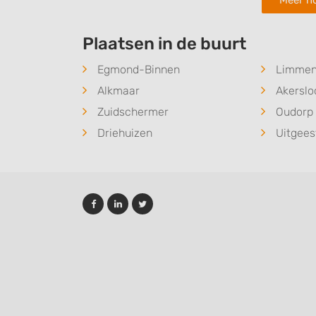
Meer ho
Plaatsen in de buurt
Egmond-Binnen
Limme
Alkmaar
Akerslo
Zuidschermer
Oudorp
Driehuizen
Uitgees