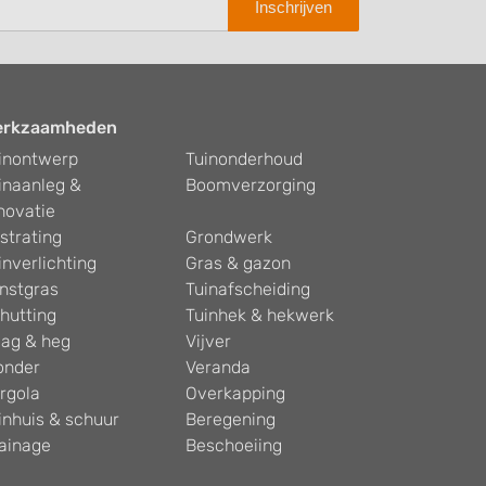
Inschrijven
erkzaamheden
inontwerp
Tuinonderhoud
inaanleg &
Boomverzorging
novatie
strating
Grondwerk
inverlichting
Gras & gazon
nstgras
Tuinafscheiding
hutting
Tuinhek & hekwerk
ag & heg
Vijver
onder
Veranda
rgola
Overkapping
inhuis & schuur
Beregening
ainage
Beschoeiing