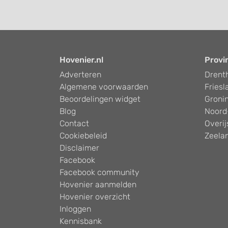
Hovenier.nl
Provi
Adverteren
Drent
Algemene voorwaarden
Friesl
Beoordelingen widget
Groni
Blog
Noord
Contact
Overij
Cookiebeleid
Zeela
Disclaimer
Facebook
Facebook community
Hovenier aanmelden
Hovenier overzicht
Inloggen
Kennisbank