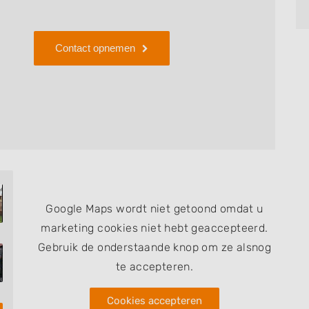
ree Worker, een waarborg voor het feit dat u te
rzorger. U kunt Koet Tuin- en Boomzorg dus met
Contact opnemen
ten, snoeien of verwijderen van bomen en voor
Google Maps wordt niet getoond omdat u
marketing cookies niet hebt geaccepteerd.
Gebruik de onderstaande knop om ze alsnog
te accepteren.
Cookies accepteren