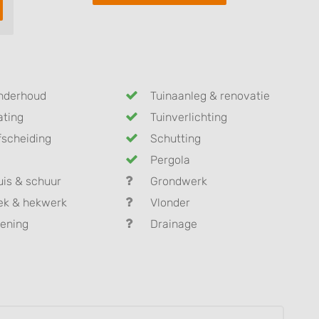
nderhoud
Tuinaanleg & renovatie
ating
Tuinverlichting
fscheiding
Schutting
Pergola
uis & schuur
Grondwerk
ek & hekwerk
Vlonder
ening
Drainage