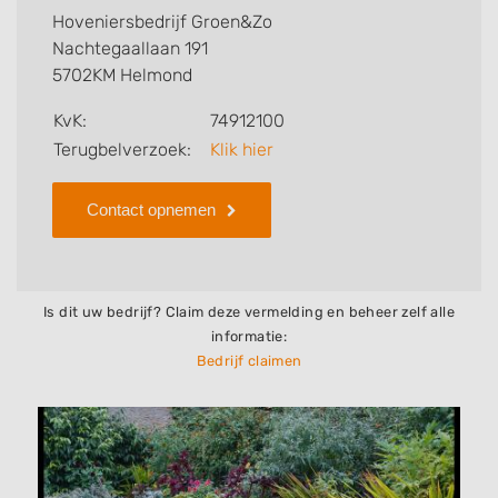
Groen&Zo voor u kan verzorgen. Tenslotte kunt een
Hoveniersbedrijf Groen&Zo
beoordeling of review achterlaten als u al ervaring
Nachtegaallaan 191
heeft met dit bedrijf.
5702KM Helmond
Zoekt u een ander bedrijf? Bekijk dan andere
KvK:
74912100
hoveniers en bedrijven in
Terugbelverzoek:
Klik hier
Helmond
.
Contact opnemen
Is dit uw bedrijf? Claim deze vermelding en beheer zelf alle
informatie:
Bedrijf claimen