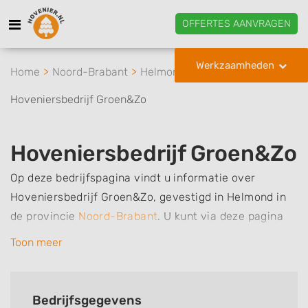
OFFERTES AANVRAGEN
Werkzaamheden
Home
Noord-Brabant
Helmond
Hoveniersbedrijf Groen&Zo
Hoveniersbedrijf Groen&Zo
Op deze bedrijfspagina vindt u informatie over
Hoveniersbedrijf Groen&Zo, gevestigd in Helmond in
de provincie
Noord-Brabant
.
U kunt via deze pagina
eenvoudig contact met het bedrijf opnemen door te
Toon meer
bellen of een bericht te sturen. Daarnaast vindt u een
overzicht van de werkzaamheden van dit bedrijf, zo
kunt u snel zien welke zaken Hoveniersbedrijf
Bedrijfsgegevens