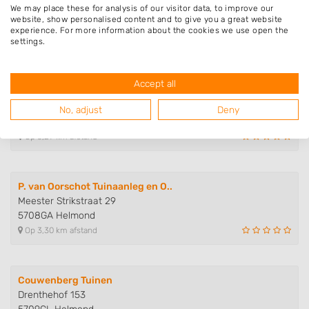
We may place these for analysis of our visitor data, to improve our
Gasthuisstraat 83
website, show personalised content and to give you a great website
5708HJ Helmond
experience. For more information about the cookies we use open the
settings.
Op 3,18 km afstand
Accept all
N.J Transport
Kempenhof 47
No, adjust
Deny
5709BX Helmond
Op 3,29 km afstand
P. van Oorschot Tuinaanleg en O..
Meester Strikstraat 29
5708GA Helmond
Op 3,30 km afstand
Couwenberg Tuinen
Drenthehof 153