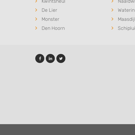
Kwintsheul
Naaldwi
De Lier
Wateri
Monster
Maasdij
Den Hoorn
Schiplu