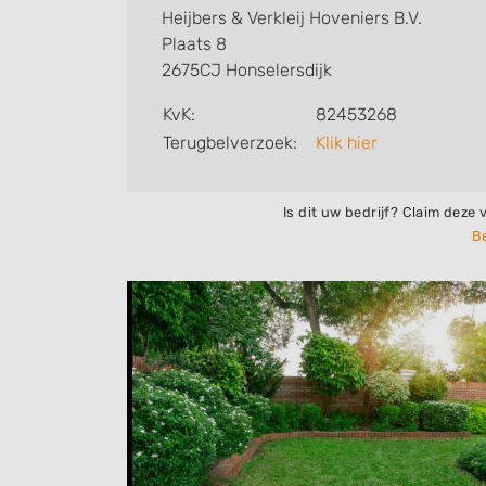
Heijbers & Verkleij Hoveniers B.V.
Plaats 8
2675CJ Honselersdijk
KvK:
82453268
Terugbelverzoek:
Klik hier
Is dit uw bedrijf? Claim deze 
Be