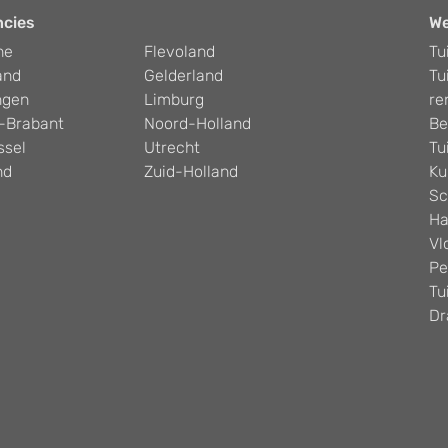
ncies
W
he
Flevoland
Tu
and
Gelderland
Tu
ngen
Limburg
re
-Brabant
Noord-Holland
Be
ssel
Utrecht
Tu
nd
Zuid-Holland
Ku
Sc
Ha
Vl
Pe
Tu
Dr