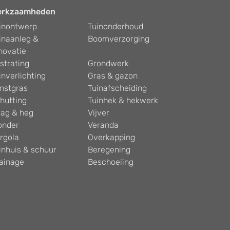
erkzaamheden
inontwerp
Tuinonderhoud
inaanleg &
Boomverzorging
novatie
strating
Grondwerk
inverlichting
Gras & gazon
nstgras
Tuinafscheiding
hutting
Tuinhek & hekwerk
ag & heg
Vijver
onder
Veranda
rgola
Overkapping
inhuis & schuur
Beregening
ainage
Beschoeiing