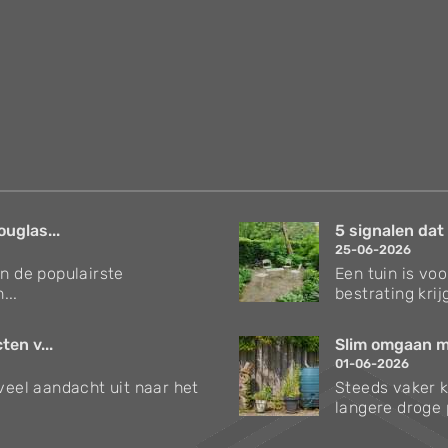
uglas...
5 signalen dat h
25-06-2026
an de populairste
Een tuin is vo
...
bestrating krijg
en v...
Slim omgaan me
01-06-2026
 veel aandacht uit naar het
Steeds vaker 
langere droge p