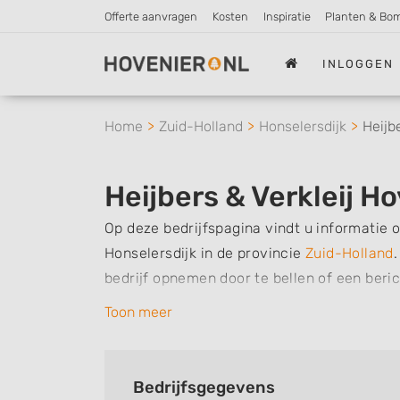
Offerte aanvragen
Kosten
Inspiratie
Planten & Bo
INLOGGEN
Home
Zuid-Holland
Honselersdijk
Heijb
Heijbers & Verkleij Ho
Op deze bedrijfspagina vindt u informatie o
Honselersdijk in de provincie
Zuid-Holland
.
bedrijf opnemen door te bellen of een beri
de werkzaamheden van dit bedrijf, zo kunt u
Toon meer
Hoveniers B.V. voor u kan verzorgen. Tensl
u al ervaring heeft met dit bedrijf.
Bedrijfsgegevens
Zoekt u een ander bedrijf? Bekijk dan ande