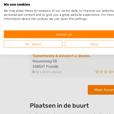
Op 1,48 km afstand
We use cookies
We may place these for analysis of our visitor data, to improve our websit
personalised content and to give you a great website experience. For mor
information about the cookies we use open the settings.
Hoveniersbedrijf Marcel Boeters
Stationsweg 59
2675AM Honselersdijk
Accept all
Op 1,72 km afstand
No, adjust
Deny
Tuinontwerp & Advies P.J. Beuke..
Nieuweweg 58
2685AT Poeldijk
Op 2,04 km afstand
Meer hoven
Plaatsen in de buurt