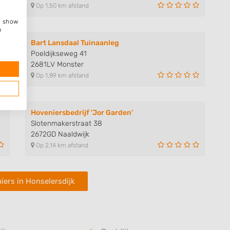
Op 1,50 km afstand
e, show
e
Bart Lansdaal Tuinaanleg
Poeldijkseweg 41
2681LV Monster
Op 1,89 km afstand
Hoveniersbedrijf 'Jor Garden'
Slotenmakerstraat 38
2672GD Naaldwijk
Op 2,14 km afstand
iers in Honselersdijk