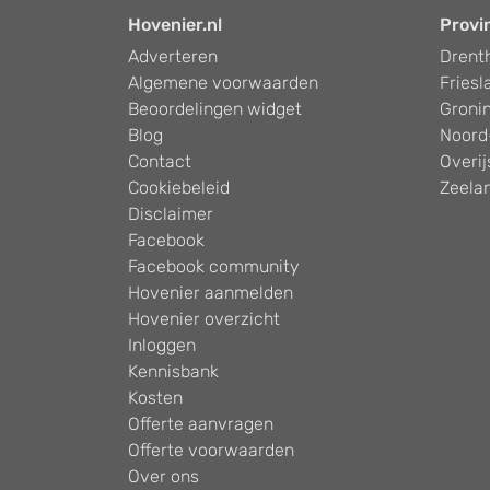
Hovenier.nl
Provi
Adverteren
Drent
Algemene voorwaarden
Friesl
Beoordelingen widget
Groni
Blog
Noord
Contact
Overij
Cookiebeleid
Zeela
Disclaimer
Facebook
Facebook community
Hovenier aanmelden
Hovenier overzicht
Inloggen
Kennisbank
Kosten
Offerte aanvragen
Offerte voorwaarden
Over ons