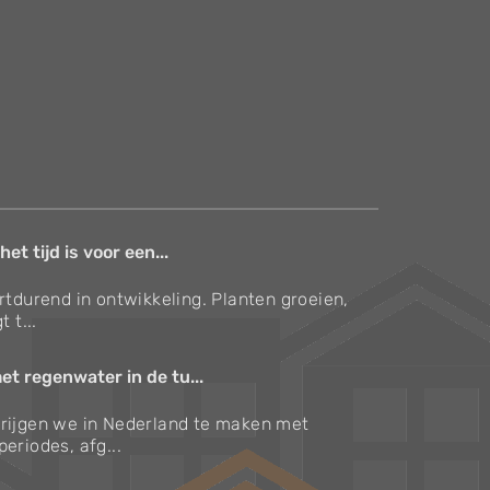
et tijd is voor een...
ortdurend in ontwikkeling. Planten groeien,
t t...
t regenwater in de tu...
krijgen we in Nederland te maken met
eriodes, afg...
Verzorgingstips voor bomen en planten