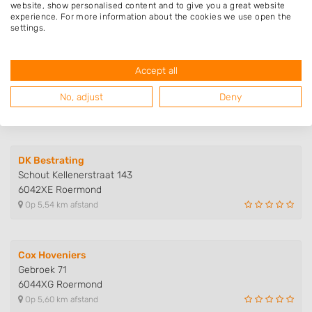
6049GW Herten
website, show personalised content and to give you a great website
Op 4,90 km afstand
experience. For more information about the cookies we use open the
settings.
Ruud Janssen Hovenier en Boomve..
Accept all
Pastoor Pielsstraat 2
6041AD Roermond
No, adjust
Deny
Op 5,13 km afstand
DK Bestrating
Schout Kellenerstraat 143
6042XE Roermond
Op 5,54 km afstand
Cox Hoveniers
Gebroek 71
6044XG Roermond
Op 5,60 km afstand