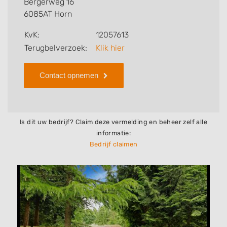
Bergerweg 16
6085AT Horn
Zoekt u een ander bedrijf? Bekijk dan andere
hoveniers en bedrijven in
Horn
.
KvK:
12057613
Terugbelverzoek:
Klik hier
Contact opnemen
Is dit uw bedrijf? Claim deze vermelding en beheer zelf alle
informatie:
Bedrijf claimen