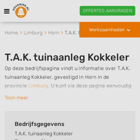
OFFERTES AANVRAGEN
Werkzaamheden
Home
Limburg
Horn
T.A.K. tuinaanleg Kokkeler
T.A.K. tuinaanleg Kokkeler
Op deze bedrijfspagina vindt u informatie over T.A.K.
tuinaanleg Kokkeler, gevestigd in Horn in de
provincie
Limburg
.
U kunt via deze pagina eenvoudig
contact met het bedrijf opnemen door te bellen of een
Toon meer
bericht te sturen. Daarnaast vindt u een overzicht van
de werkzaamheden van dit bedrijf, zo kunt u snel zien
welke zaken T.A.K. tuinaanleg Kokkeler voor u kan
Bedrijfsgegevens
verzorgen. Tenslotte kunt een beoordeling of review
T.A.K. tuinaanleg Kokkeler
achterlaten als u al ervaring heeft met dit bedrijf.