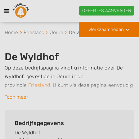
OFFERTES AANVRAGEN
Werkzaamheden
Home
Friesland
Joure
De Wyldhof
De Wyldhof
Op deze bedrijfspagina vindt u informatie over De
Wyldhof, gevestigd in Joure in de
provincie
Friesland
.
U kunt via deze pagina eenvoudig
contact met het bedrijf opnemen door te bellen of een
Toon meer
bericht te sturen. Daarnaast vindt u een overzicht van
de werkzaamheden van dit bedrijf, zo kunt u snel zien
welke zaken De Wyldhof voor u kan verzorgen.
Bedrijfsgegevens
Tenslotte kunt een beoordeling of review achterlaten
De Wyldhof
als u al ervaring heeft met dit bedrijf.