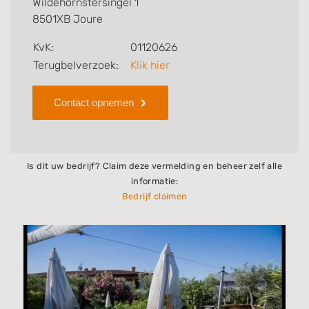
Wildehornstersingel 1
8501XB Joure
Zoekt u een ander bedrijf? Bekijk dan andere
hoveniers en bedrijven in
Joure
.
KvK:
01120626
Terugbelverzoek:
Klik hier
Contact opnemen
Is dit uw bedrijf? Claim deze vermelding en beheer zelf alle
informatie:
Bedrijf claimen