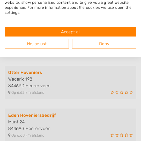
8446BG Heerenveen
website, show personalised content and to give you a great website
Op 6,30 km afstand
experience. For more information about the cookies we use open the
settings.
Hovenier Tuinvorm Henro Drost
Accept all
Wulpstraat 15
8446GE Heerenveen
No, adjust
Deny
Op 6,47 km afstand
Otter Hoveniers
Wederik 198
8446PD Heerenveen
Op 6,62 km afstand
Eden Hoveniersbedrijf
Munt 24
8446AG Heerenveen
Op 6,68 km afstand