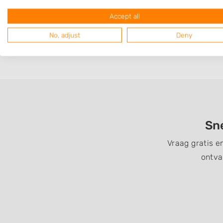
Op 4,43 km afstand
Accept all
No, adjust
Deny
Sne
Vraag gratis e
ontva