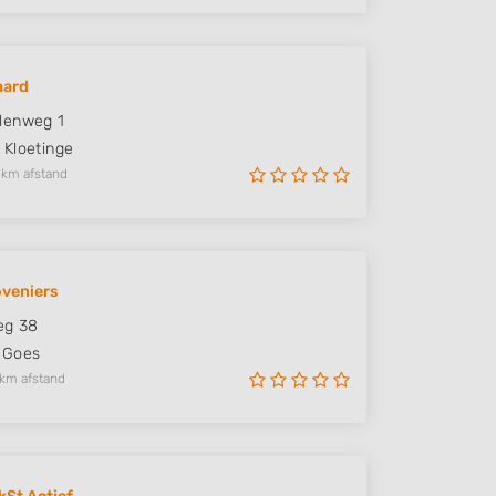
aard
lenweg 1
Kloetinge
 km afstand
veniers
eg 38
Goes
 km afstand