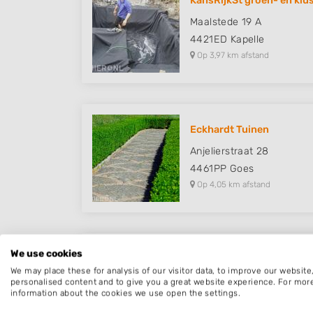
KansRijkSt groen- en klu
Maalstede 19 A
4421ED
Kapelle
Op 3,97 km afstand
Eckhardt Tuinen
Anjelierstraat 28
4461PP
Goes
Op 4,05 km afstand
We use cookies
Tuin Advies Zeeland
We may place these for analysis of our visitor data, to improve our websit
van der Biltlaan 33
personalised content and to give you a great website experience. For mor
information about the cookies we use open the settings.
4421BB
Kapelle