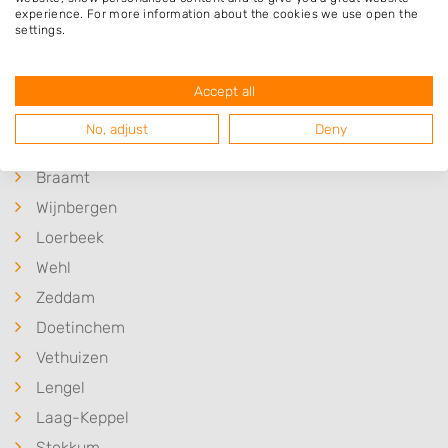
Op 5,49 km afstand
experience. For more information about the cookies we use open the
settings.
Meer hoveniers in Kilder
Accept all
No, adjust
Deny
Plaatsen in de buurt
Braamt
Wijnbergen
Loerbeek
Wehl
Zeddam
Doetinchem
Vethuizen
Lengel
Laag-Keppel
Stokkum