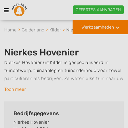
OFFERTES AANVRAGEN
Werkzaamheden
Home
Gelderland
Kilder
Nierkes Hovenier
Nierkes Hovenier
Nierkes Hovenier uit Kilder is gespecialiseerd in
tuinontwerp, tuinaanleg en tuinonderhoud voor zowel
particulieren als bedrijven. Ze weten elke tuin naar uw
smaak in te richten, of het nu gaat om een strakke en
Toon meer
moderne tuin of een uitgestrekte, exotische of
romantische tuin. De basis voor een mooie nieuwe
tuin is een goed tuinontwerp, en op basis van uw
Bedrijfsgegevens
wensen en ideeën kan Nierkes Hovenier een
Nierkes Hovenier
professioneel ontwerp voor u uitwerken. En wanneer