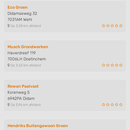
Eco Groen
Didamseweg 32
7031AM Wehl
Op 3,58 km afstand
Musch Grondwerken
Haverdreef 119
7006LH Doetinchem
Op 3,63 km afstand
Rowan Paalvast
Korenweg 5
6942PA Didam
Op 3,96 km afstand
Hendriks Buitengewoon Groen