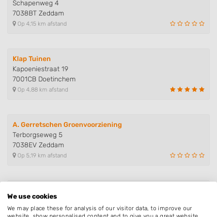
Schapenweg 4
7038BT Zeddam
Op 4,15 km afstand
Klap Tuinen
Kapoeniestraat 19
7001CB Doetinchem
Op 4,88 km afstand
A. Gerretschen Groenvoorziening
Terborgseweg 5
7038EV Zeddam
Op 5,19 km afstand
Hoveniersbedrijf Hartemink
We use cookies
Keppelseweg 344
We may place these for analysis of our visitor data, to improve our
7009AD Doetinchem
website, show personalised content and to give you a great website