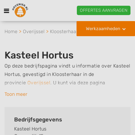
OFFERTES AANVRAGEN
Werkzaamheden
Home
Overijssel
Kloosterhaar
Kasteel Hortus
Kasteel Hortus
Op deze bedrijfspagina vindt u informatie over Kasteel
Hortus, gevestigd in Kloosterhaar in de
provincie
Overijssel
.
U kunt via deze pagina
eenvoudig contact met het bedrijf opnemen door te
Toon meer
bellen of een bericht te sturen. Daarnaast vindt u een
overzicht van de werkzaamheden van dit bedrijf, zo
kunt u snel zien welke zaken Kasteel Hortus voor u
Bedrijfsgegevens
kan verzorgen. Tenslotte kunt een beoordeling of
Kasteel Hortus
review achterlaten als u al ervaring heeft met dit