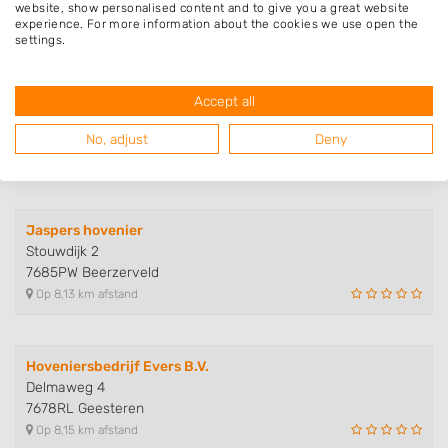
7664XH Manderveen
website, show personalised content and to give you a great website
Op 7,54 km afstand
experience. For more information about the cookies we use open the
settings.
Rick de Tuinman
Accept all
'n Mös 4
7678WC Geesteren
No, adjust
Deny
Op 8,04 km afstand
Jaspers hovenier
Stouwdijk 2
7685PW Beerzerveld
Op 8,13 km afstand
Hoveniersbedrijf Evers B.V.
Delmaweg 4
7678RL Geesteren
Op 8,15 km afstand