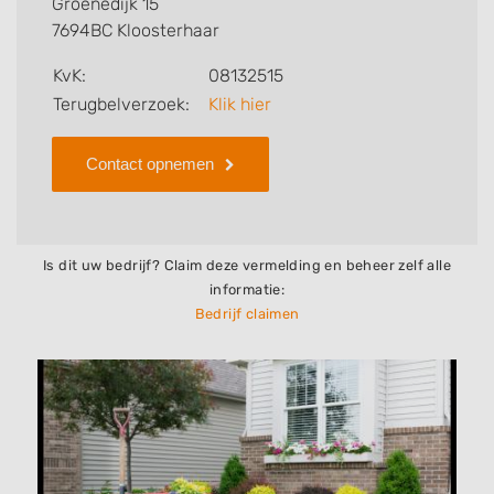
Groenedijk 15
bedrijf.
7694BC Kloosterhaar
Zoekt u een ander bedrijf? Bekijk dan andere
KvK:
08132515
hoveniers en bedrijven in
Terugbelverzoek:
Klik hier
Kloosterhaar
.
Contact opnemen
Is dit uw bedrijf? Claim deze vermelding en beheer zelf alle
informatie:
Bedrijf claimen