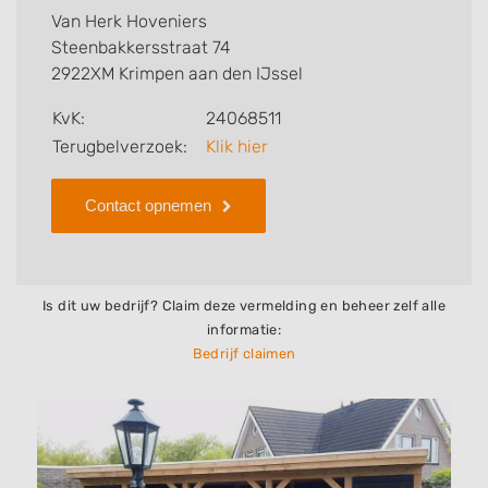
bedrijf een betrouwbare partner om van uw tuin of
Van Herk Hoveniers
buitenruimte een ruimte te creëren waarin u kunt
Steenbakkersstraat 74
leven en beleven!
2922XM Krimpen aan den IJssel
KvK:
24068511
Terugbelverzoek:
Klik hier
Contact opnemen
Is dit uw bedrijf? Claim deze vermelding en beheer zelf alle
informatie:
Bedrijf claimen