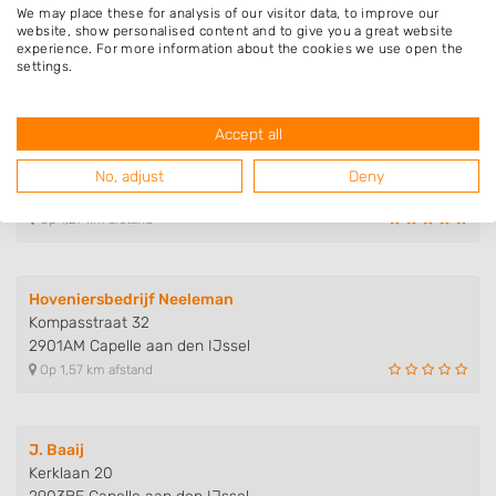
We may place these for analysis of our visitor data, to improve our
Van der Hoopstraat 32
website, show personalised content and to give you a great website
2921LR Krimpen aan den IJssel
experience. For more information about the cookies we use open the
settings.
Op 1,09 km afstand
Accept all
Raymi Hoveniers
Noord 67
No, adjust
Deny
2931SJ Krimpen aan de Lek
Op 1,27 km afstand
Hoveniersbedrijf Neeleman
Kompasstraat 32
2901AM Capelle aan den IJssel
Op 1,57 km afstand
J. Baaij
Kerklaan 20