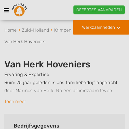
OFFERTES AANVRAGEN
Werkzaamheden
Home
Zuid-Holland
Krimpen aan den IJssel
Van Herk Hoveniers
Van Herk Hoveniers
Ervaring & Expertise
Ruim 75 jaar geleden is ons familiebedrijf opgericht
door Marinus van Herk. Na een arbeidzaam leven
heeft hij het bedrijf overgedragen aan zijn zoon en
Toon meer
inmiddels staat de derde generatie aan het stuur van
de onderneming. De overgedragen kennis, jarenlange
ervaring en de passie voor het vak maken van ons
Bedrijfsgegevens