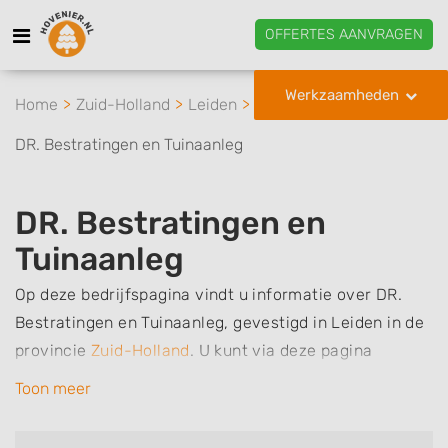
OFFERTES AANVRAGEN
Werkzaamheden
Home
Zuid-Holland
Leiden
DR. Bestratingen en Tuinaanleg
DR. Bestratingen en
Tuinaanleg
Op deze bedrijfspagina vindt u informatie over DR.
Bestratingen en Tuinaanleg, gevestigd in Leiden in de
provincie
Zuid-Holland
.
U kunt via deze pagina
eenvoudig contact met het bedrijf opnemen door te
Toon meer
bellen of een bericht te sturen. Daarnaast vindt u een
overzicht van de werkzaamheden van dit bedrijf, zo