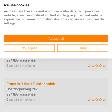
We use cookies
We may place these for analysis of our visitor data, to improve our
website, show personalised content and to give you a great website
Schoonwater Tuinen
experience. For more information about the cookies we use open the
Jan Wolkersstraat 63
settings.
2321VP Leiden
Op 2,50 km afstand
Accept all
No, adjust
Deny
Jan van den Berg Tuinen
Oostdorperweg 206
2241BG Wassenaar
Op 2,57 km afstand
Frans in 't Hout Tuintechniek
Oostdorperweg 206
2241BG Wassenaar
Op 2,58 km afstand