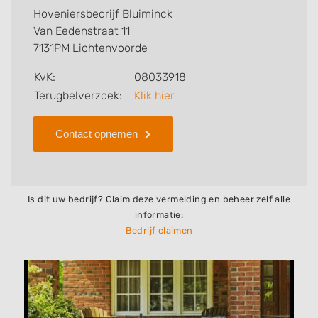
welke zaken Hoveniersbedrijf Bluiminck voor u kan
Hoveniersbedrijf Bluiminck
verzorgen. Tenslotte kunt een beoordeling of review
Van Eedenstraat 11
achterlaten als u al ervaring heeft met dit bedrijf.
7131PM Lichtenvoorde
Zoekt u een ander bedrijf? Bekijk dan andere
KvK:
08033918
hoveniers en bedrijven in
Terugbelverzoek:
Klik hier
Lichtenvoorde
.
Contact opnemen
Is dit uw bedrijf? Claim deze vermelding en beheer zelf alle
informatie:
Bedrijf claimen