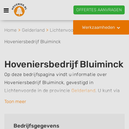
OFFERTES AANVRAGEN
Werkzaamheden
Home
Gelderland
Lichtenvoorde
Hoveniersbedrijf Bluiminck
Hoveniersbedrijf Bluiminck
Op deze bedrijfspagina vindt u informatie over
Hoveniersbedrijf Bluiminck, gevestigd in
Lichtenvoorde in de provincie
Gelderland
.
U kunt via
deze pagina eenvoudig contact met het bedrijf
Toon meer
opnemen door te bellen of een bericht te sturen.
Daarnaast vindt u een overzicht van de
werkzaamheden van dit bedrijf, zo kunt u snel zien
Bedrijfsgegevens