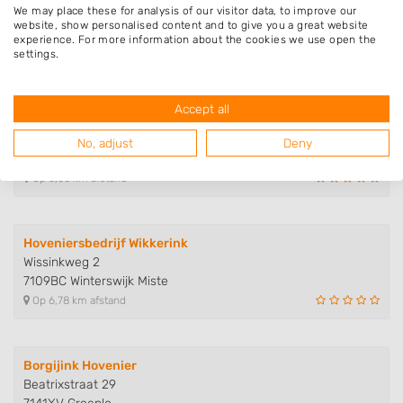
We may place these for analysis of our visitor data, to improve our
Winterswijkseweg 22
website, show personalised content and to give you a great website
7141DN Groenlo
experience. For more information about the cookies we use open the
settings.
Op 6,55 km afstand
Accept all
jordy elferink
Nijverheidsweg 8
No, adjust
Deny
7122AB Aalten
Op 6,60 km afstand
Hoveniersbedrijf Wikkerink
Wissinkweg 2
7109BC Winterswijk Miste
Op 6,78 km afstand
Borgijink Hovenier
Beatrixstraat 29