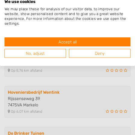
We use cookies
We may place these for analysis of our visitor data, to improve our
Hoveniersbedrijf Bloemendal
website, show personalised content and to give you a great website
Potkamp 2
experience. For more information about the cookies we use open the
7475TR Markelo
settings.
Op 5,72 km afstand
Accept all
Groen Kreatief Markvoort
No, adjust
Deny
Oude Stationsweg 8
7451ME Holten
Op 5,76 km afstand
Hoveniersbedrijf Wentink
Rijssenseweg 39
7475VA Markelo
Op 6,07 km afstand
De Brinker Tuinen