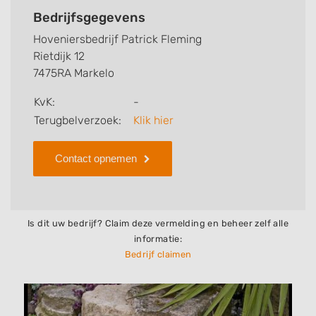
bedrijf, zo kunt u snel zien welke zaken
Bedrijfsgegevens
Hoveniersbedrijf Patrick Fleming voor u kan
Hoveniersbedrijf Patrick Fleming
verzorgen. Tenslotte kunt een beoordeling of review
Rietdijk 12
achterlaten als u al ervaring heeft met dit bedrijf.
7475RA Markelo
Zoekt u een ander bedrijf? Bekijk dan andere
KvK:
-
hoveniers en bedrijven in
Terugbelverzoek:
Klik hier
Markelo
.
Contact opnemen
Is dit uw bedrijf? Claim deze vermelding en beheer zelf alle
informatie:
Bedrijf claimen