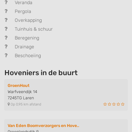
Veranda
Pergola
Overkapping
Tuinhuis & schuur
Beregening
Drainage
Beschoeiing
Hoveniers in de buurt
GroenHout
Warfveendijk 14
7245TG Laren
Op 0,95 km afstand
Van Eden Boomverzorgers en Hove..
Groenlandsdijk 9