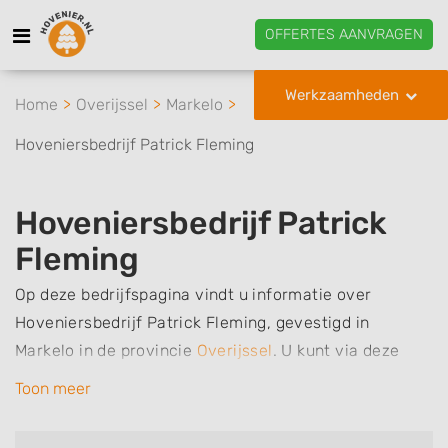
OFFERTES AANVRAGEN
Werkzaamheden
Home
Overijssel
Markelo
Hoveniersbedrijf Patrick Fleming
Hoveniersbedrijf Patrick
Fleming
Op deze bedrijfspagina vindt u informatie over
Hoveniersbedrijf Patrick Fleming, gevestigd in
Markelo in de provincie
Overijssel
.
U kunt via deze
pagina eenvoudig contact met het bedrijf opnemen
Toon meer
door te bellen of een bericht te sturen. Daarnaast
vindt u een overzicht van de werkzaamheden van dit