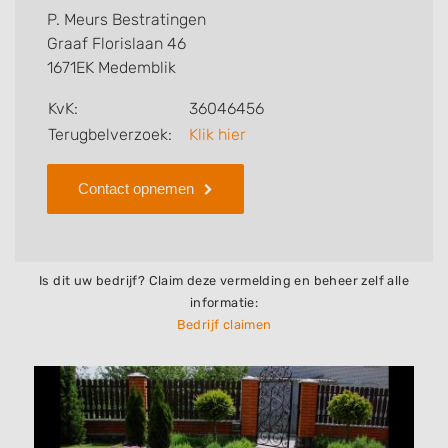
voor u kan verzorgen. Tenslotte kunt een beoordeling
P. Meurs Bestratingen
of review achterlaten als u al ervaring heeft met dit
Graaf Florislaan 46
bedrijf.
1671EK Medemblik
Zoekt u een ander bedrijf? Bekijk dan andere
KvK:
36046456
hoveniers en bedrijven in
Terugbelverzoek:
Klik hier
Medemblik
.
Contact opnemen
Is dit uw bedrijf? Claim deze vermelding en beheer zelf alle
informatie:
Bedrijf claimen