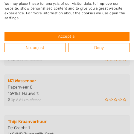
We may place these for analysis of our visitor data, to improve our
Noordeinde 61
website, show personalised content and to give you a great website
1658CC Lambertschaag
experience. For more information about the cookies we use open the
settings.
Op 5,88 km afstand
Accept all
Van Ophem Tuinen
Dorpsstraat 170
No, adjust
Deny
1693AK Wervershoof
Op 6,08 km afstand
MJ Wassenaar
Papenveer 8
1691ET Hauwert
Op 6,61 km afstand
Thijs Kraanverhuur
De Gracht 1