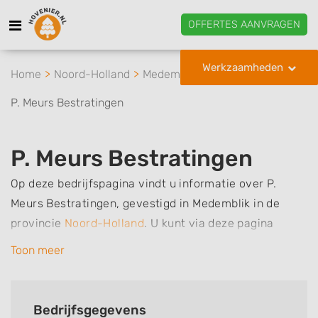
OFFERTES AANVRAGEN
Werkzaamheden
Home
Noord-Holland
Medemblik
P. Meurs Bestratingen
P. Meurs Bestratingen
Op deze bedrijfspagina vindt u informatie over P.
Meurs Bestratingen, gevestigd in Medemblik in de
provincie
Noord-Holland
.
U kunt via deze pagina
eenvoudig contact met het bedrijf opnemen door te
Toon meer
bellen of een bericht te sturen. Daarnaast vindt u een
overzicht van de werkzaamheden van dit bedrijf, zo
kunt u snel zien welke zaken P. Meurs Bestratingen
Bedrijfsgegevens