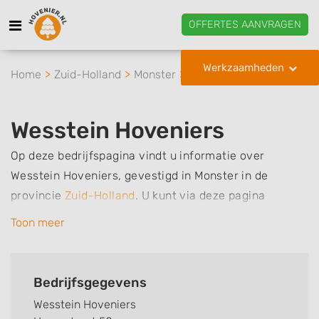
OFFERTES AANVRAGEN
Werkzaamheden
Home
Zuid-Holland
Monster
Wesstein Hoveniers
Wesstein Hoveniers
Op deze bedrijfspagina vindt u informatie over
Wesstein Hoveniers, gevestigd in Monster in de
provincie
Zuid-Holland
.
U kunt via deze pagina
eenvoudig contact met het bedrijf opnemen door te
Toon meer
bellen of een bericht te sturen. Daarnaast vindt u een
overzicht van de werkzaamheden van dit bedrijf, zo
kunt u snel zien welke zaken Wesstein Hoveniers voor
Bedrijfsgegevens
u kan verzorgen. Tenslotte kunt een beoordeling of
Wesstein Hoveniers
review achterlaten als u al ervaring heeft met dit