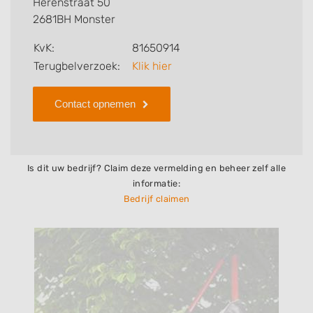
Herenstraat 50
bedrijf.
2681BH Monster
Zoekt u een ander bedrijf? Bekijk dan andere
KvK:
81650914
hoveniers en bedrijven in
Terugbelverzoek:
Klik hier
Monster
.
Contact opnemen
Is dit uw bedrijf? Claim deze vermelding en beheer zelf alle
informatie:
Bedrijf claimen