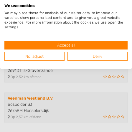
We use cookies
We may place these for analysis of our visitor data, to improve our
website, show personalised content and to give you a great website
George Kok Hoveniersbedrijf
experience. For more information about the cookies we use open the
Leeuwenhorstlaan 21
settings.
2685KZ Poeldijk
Op 2,51 km afstand
Accept all
No, adjust
Deny
Den Bleker Hoveniers
Kastanjestraat 22
2691DT 's-Gravenzande
Op 2,52 km afstand
Veenman Westland B.V.
Bospolder 33
2675BM Honselersdijk
Op 2,57 km afstand