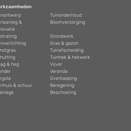
erkzaamheden
inontwerp
Tuinonderhoud
inaanleg &
Boomverzorging
novatie
strating
Grondwerk
inverlichting
Gras & gazon
nstgras
Tuinafscheiding
hutting
Tuinhek & hekwerk
ag & heg
Vijver
onder
Veranda
rgola
Overkapping
inhuis & schuur
Beregening
ainage
Beschoeiing