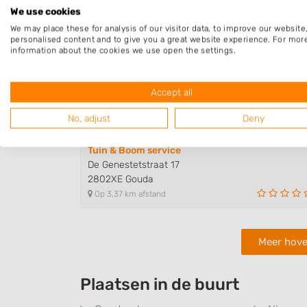
Op 2,99 km afstand
We use cookies
We may place these for analysis of our visitor data, to improve our websit
personalised content and to give you a great website experience. For mor
information about the cookies we use open the settings.
Tom Korbee Hoveniers
Robertskruid 4
2914TM Nieuwerkerk aan den IJssel
Accept all
Op 3,16 km afstand
No, adjust
Deny
Tuin & Boom service
De Genestetstraat 17
2802XE Gouda
Op 3,37 km afstand
Meer hove
Plaatsen in de buurt