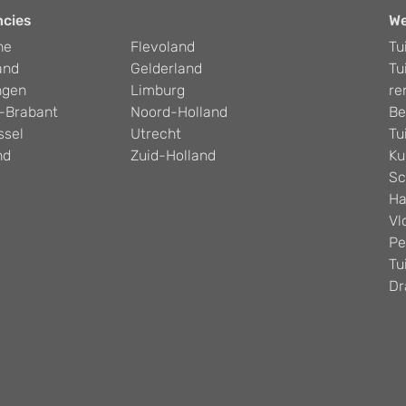
ncies
W
he
Flevoland
Tu
and
Gelderland
Tu
ngen
Limburg
re
-Brabant
Noord-Holland
Be
ssel
Utrecht
Tu
nd
Zuid-Holland
Ku
Sc
Ha
Vl
Pe
Tu
Dr