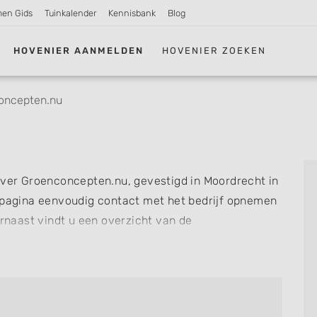
men Gids
Tuinkalender
Kennisbank
Blog
HOVENIER AANMELDEN
HOVENIER ZOEKEN
oncepten.nu
over Groenconcepten.nu, gevestigd in Moordrecht in
 pagina eenvoudig contact met het bedrijf opnemen
arnaast vindt u een overzicht van de
snel zien welke zaken Groenconcepten.nu voor u kan
f review achterlaten als u al ervaring heeft met dit
re hoveniers en bedrijven in
Moordrecht
.