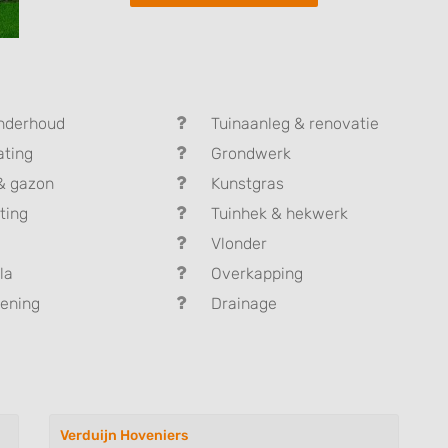
nderhoud
Tuinaanleg & renovatie
ating
Grondwerk
& gazon
Kunstgras
ting
Tuinhek & hekwerk
Vlonder
la
Overkapping
ening
Drainage
Verduijn Hoveniers