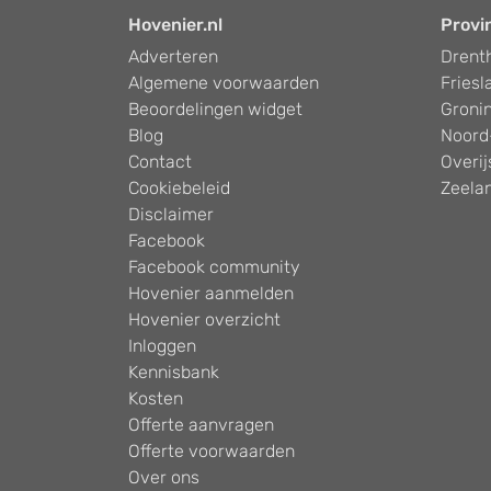
Hovenier.nl
Provi
Adverteren
Drent
Algemene voorwaarden
Friesl
Beoordelingen widget
Groni
Blog
Noord
Contact
Overij
Cookiebeleid
Zeela
Disclaimer
Facebook
Facebook community
Hovenier aanmelden
Hovenier overzicht
Inloggen
Kennisbank
Kosten
Offerte aanvragen
Offerte voorwaarden
Over ons