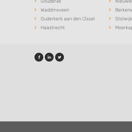
Gouderak
Nieuwer
Waddinxveen
Berken
Ouderkerk aan den IJssel
Stolwij
Haastrecht
Moerkap