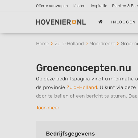
Offerte aanvragen
Kosten
Inspiratie
Planten & Bo
INLOGGEN
Home
Zuid-Holland
Moordrecht
Groenc
Groenconcepten.nu
Op deze bedrijfspagina vindt u informatie 
de provincie
Zuid-Holland
.
U kunt via deze
door te bellen of een bericht te sturen. Da
werkzaamheden van dit bedrijf, zo kunt u 
Toon meer
verzorgen. Tenslotte kunt een beoordeling o
bedrijf.
Bedrijfsgegevens
Zoekt u een ander bedrijf? Bekijk dan ande