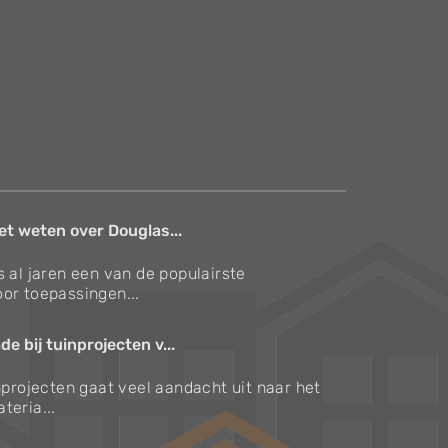
et weten over Douglas...
s al jaren een van de populairste
or toepassingen...
e bij tuinprojecten v...
inprojecten gaat veel aandacht uit naar het
teria...
Verzorgingstips voor bomen en planten