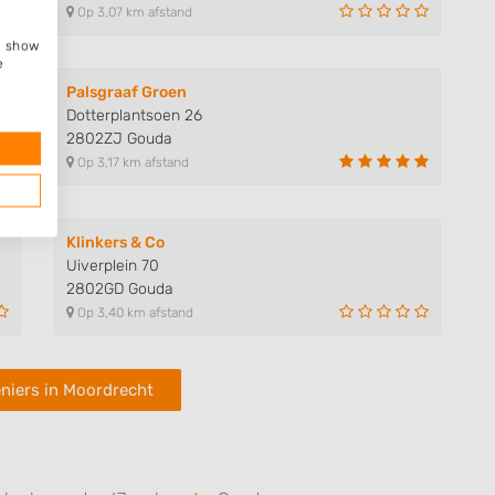
Op 3,07 km afstand
e, show
e
Palsgraaf Groen
Dotterplantsoen 26
2802ZJ Gouda
Op 3,17 km afstand
Klinkers & Co
Uiverplein 70
2802GD Gouda
Op 3,40 km afstand
niers in Moordrecht