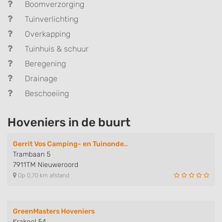
Boomverzorging
Tuinverlichting
Overkapping
Tuinhuis & schuur
Beregening
Drainage
Beschoeiing
Hoveniers in de buurt
Gerrit Vos Camping- en Tuinonde..
Trambaan 5
7911TM Nieuweroord
Op 0,70 km afstand
GreenMasters Hoveniers
Krakeel 54