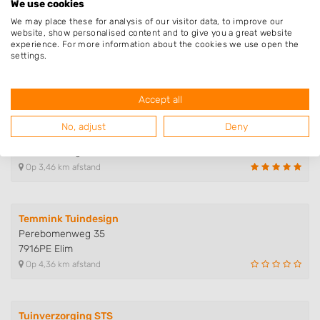
We use cookies
We may place these for analysis of our visitor data, to improve our
Lammert Kroesen Tuindesign
website, show personalised content and to give you a great website
Zuideropgaande 41
experience. For more information about the cookies we use open the
7913TJ Hollandscheveld
settings.
Op 2,90 km afstand
Accept all
Hoveniersbedrijf C. Blom
No, adjust
Deny
Buitenvaart 1010
7905SC Hoogeveen
Op 3,46 km afstand
Temmink Tuindesign
Perebomenweg 35
7916PE Elim
Op 4,36 km afstand
Tuinverzorging STS