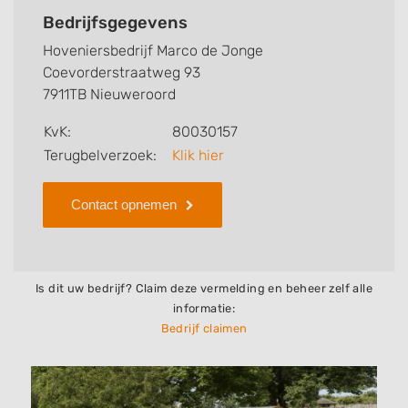
bedrijf, zo kunt u snel zien welke zaken
Bedrijfsgegevens
Hoveniersbedrijf Marco de Jonge voor u kan
Hoveniersbedrijf Marco de Jonge
verzorgen. Tenslotte kunt een beoordeling of review
Coevorderstraatweg 93
achterlaten als u al ervaring heeft met dit bedrijf.
7911TB Nieuweroord
Zoekt u een ander bedrijf? Bekijk dan andere
KvK:
80030157
hoveniers en bedrijven in
Terugbelverzoek:
Klik hier
Nieuweroord
.
Contact opnemen
Is dit uw bedrijf? Claim deze vermelding en beheer zelf alle
informatie:
Bedrijf claimen