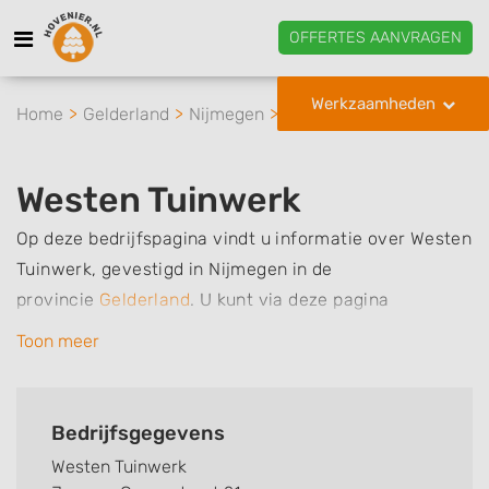
OFFERTES AANVRAGEN
Werkzaamheden
Home
Gelderland
Nijmegen
Westen Tuinwerk
Westen Tuinwerk
Op deze bedrijfspagina vindt u informatie over Westen
Tuinwerk, gevestigd in Nijmegen in de
provincie
Gelderland
.
U kunt via deze pagina
eenvoudig contact met het bedrijf opnemen door te
Toon meer
bellen of een bericht te sturen. Daarnaast vindt u een
overzicht van de werkzaamheden van dit bedrijf, zo
kunt u snel zien welke zaken Westen Tuinwerk voor u
Bedrijfsgegevens
kan verzorgen. Tenslotte kunt een beoordeling of
Westen Tuinwerk
review achterlaten als u al ervaring heeft met dit