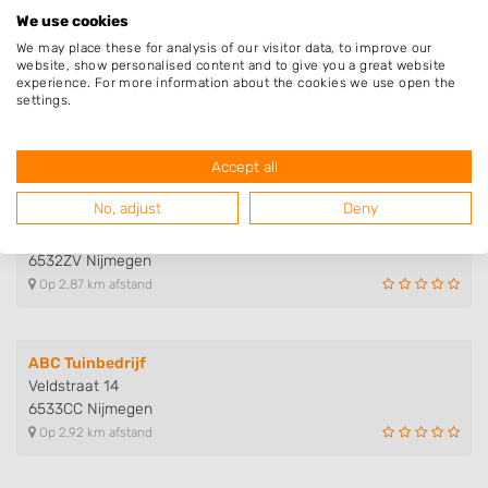
We use cookies
We may place these for analysis of our visitor data, to improve our
website, show personalised content and to give you a great website
Asselgroen
experience. For more information about the cookies we use open the
Hertstraat 21
settings.
6531KL Nijmegen
Op 2,52 km afstand
Accept all
No, adjust
Deny
Hoveniersbedrijf Vincent Willem..
Graafseweg 274
6532ZV Nijmegen
Op 2,87 km afstand
ABC Tuinbedrijf
Veldstraat 14
6533CC Nijmegen
Op 2,92 km afstand