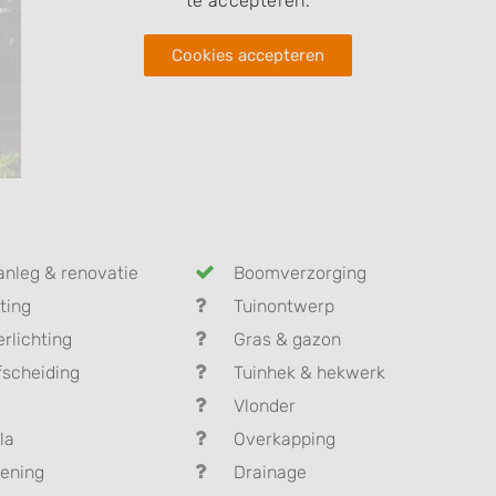
te accepteren.
Cookies accepteren
anleg & renovatie
Boomverzorging
ting
Tuinontwerp
erlichting
Gras & gazon
fscheiding
Tuinhek & hekwerk
Vlonder
la
Overkapping
ening
Drainage