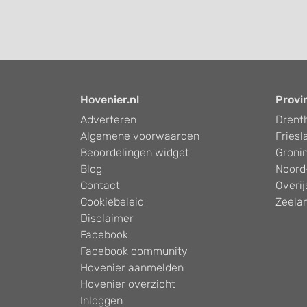
Hovenier.nl
Provi
Adverteren
Drent
Algemene voorwaarden
Friesl
Beoordelingen widget
Groni
Blog
Noord
Contact
Overij
Cookiebeleid
Zeela
Disclaimer
Facebook
Facebook community
Hovenier aanmelden
Hovenier overzicht
Inloggen