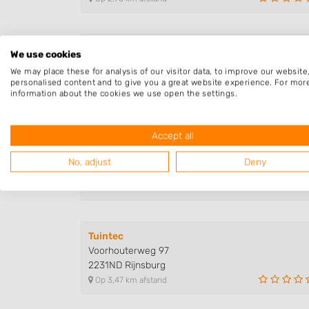
J.J. Messemaker Hoveniers
We use cookies
De Roysloot 12
We may place these for analysis of our visitor data, to improve our websit
2231NZ Rijnsburg
personalised content and to give you a great website experience. For mor
Op 3,12 km afstand
information about the cookies we use open the settings.
Accept all
Edwin Dobbe Tuinen
Kerkstraat 84
No, adjust
Deny
2211RM Noordwijkerhout
Op 3,18 km afstand
Tuintec
Voorhouterweg 97
2231ND Rijnsburg
Op 3,47 km afstand