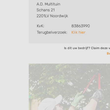
A.D. Multituin
Schans 21
2201LV Noordwijk
KvK:
83863990
Terugbelverzoek:
Klik hier
Is dit uw bedrijf? Claim deze 
Be