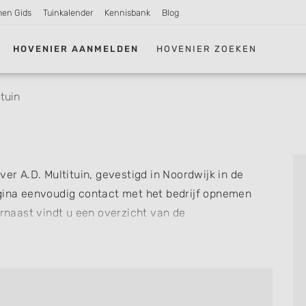
men Gids
Tuinkalender
Kennisbank
Blog
HOVENIER AANMELDEN
HOVENIER ZOEKEN
ituin
ver A.D. Multituin, gevestigd in Noordwijk in de
gina eenvoudig contact met het bedrijf opnemen
arnaast vindt u een overzicht van de
el zien welke zaken A.D. Multituin voor u kan
f review achterlaten als u al ervaring heeft met dit
re hoveniers en bedrijven in
Noordwijk
.