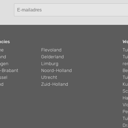
ncies
W
he
Flevoland
Tu
and
Gelderland
Tu
ngen
Limburg
re
-Brabant
Noord-Holland
Be
ssel
Utrecht
Tu
nd
Zuid-Holland
Ku
Sc
Ha
Vl
Pe
Tu
Dr