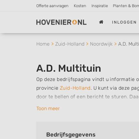
Offerte aanvragen
Kosten
Inspiratie
Planten & Bo
INLOGGEN
Home
Zuid-Holland
Noordwijk
A.D. Mult
A.D. Multituin
Op deze bedrijfspagina vindt u informatie o
provincie
Zuid-Holland
.
U kunt via deze pa
door te bellen of een bericht te sturen. Da
werkzaamheden van dit bedrijf, zo kunt u sn
Toon meer
verzorgen. Tenslotte kunt een beoordeling o
bedrijf.
Bedrijfsgegevens
Zoekt u een ander bedrijf? Bekijk dan ande