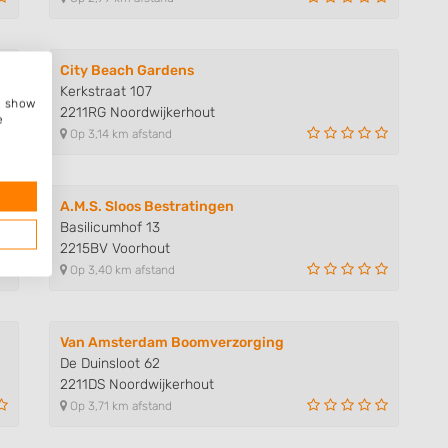
City Beach Gardens
Kerkstraat 107
e, show
2211RG Noordwijkerhout
e
Op 3,14 km afstand
A.M.S. Sloos Bestratingen
Basilicumhof 13
2215BV Voorhout
Op 3,40 km afstand
Van Amsterdam Boomverzorging
De Duinsloot 62
2211DS Noordwijkerhout
Op 3,71 km afstand