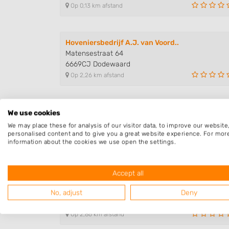
Op 0,13 km afstand
Hoveniersbedrijf A.J. van Voord..
Matensestraat 64
6669CJ Dodewaard
Op 2,26 km afstand
G. Verwoert Straat- en Grondwer..
We use cookies
Rozenstraat 8
We may place these for analysis of our visitor data, to improve our websit
6669BR Dodewaard
personalised content and to give you a great website experience. For mor
information about the cookies we use open the settings.
Op 2,56 km afstand
Accept all
Boom-Element
Klapstraat 1
No, adjust
Deny
6654AL Afferden
Op 2,86 km afstand