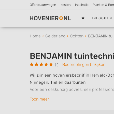
Offerte aanvragen
Kosten
Inspiratie
Planten & Bo
INLOGGEN
Home
Gelderland
Ochten
BENJAMIN tui
BENJAMIN tuintechn
Beoordelingen bekijken
(1)
Wij zijn een hoveniersbedrijf in Herveld/O
Nijmegen, Tiel en daarbuiten.
Voor een deskundig advies, een profession
tuin bent u bij Benjamin Tuintechniek aan he
Toon meer
Ook bedrijven, woningstichtingen en gemee