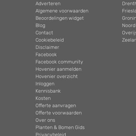
Adverteren
Drent
Algemene voorwaarden
Friesl
Beoordelingen widget
Groni
Blog
Noord
Contact
Overij
Cookiebeleid
Zeela
Disclaimer
Facebook
Facebook community
Hovenier aanmelden
Hovenier overzicht
Inloggen
Kennisbank
Kosten
Offerte aanvragen
Offerte voorwaarden
Over ons
Planten & Bomen Gids
Privacybeleid