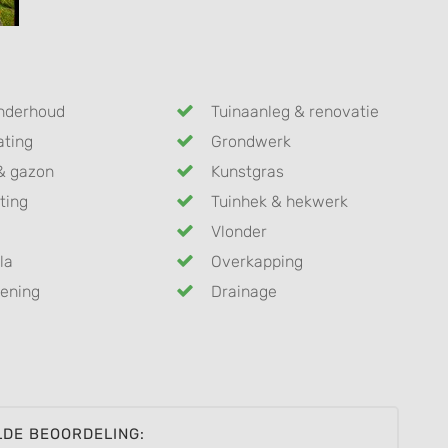
nderhoud
Tuinaanleg & renovatie
ating
Grondwerk
& gazon
Kunstgras
ting
Tuinhek & hekwerk
Vlonder
la
Overkapping
ening
Drainage
LDE BEOORDELING: