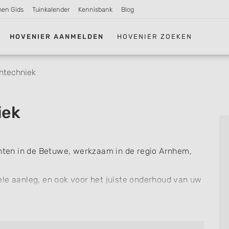
men Gids
Tuinkalender
Kennisbank
Blog
HOVENIER AANMELDEN
HOVENIER ZOEKEN
ntechniek
iek
chten in de Betuwe, werkzaam in de regio Arnhem,
ele aanleg, en ook voor het juiste onderhoud van uw
t juiste adres.
nten kunnen bij ons terecht, voor bijvoorbeeld de