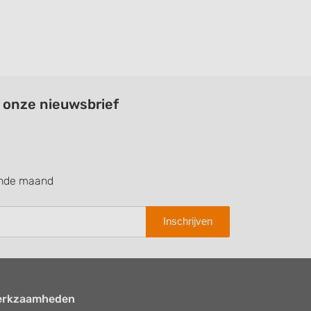
a onze nieuwsbrief
ende maand
Inschrijven
erkzaamheden