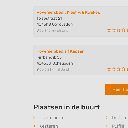
Hoveniersbedr. Kleef v/h Kweker..
Tolsestraat 21
4043KB Opheusden
Op 3,12 km afstand
Hoveniersbedrijf Kapaan
Rijnbandijk 53
4043JJ Opheusden
Op 3,21 km afstand
Meer ho
Plaatsen in de buurt
IJzendoorn
Druten
Kesteren
Puiflijk