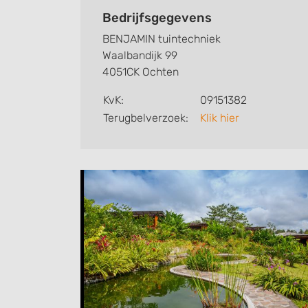
aanleg en onderhoud van groenvoorziening
Bedrijfsgegevens
BENJAMIN tuintechniek
Waalbandijk 99
4051CK Ochten
KvK:
09151382
Terugbelverzoek:
Klik hier