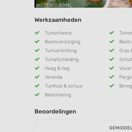
Werkzaamheden
Tuinontwerp
Tuino
Boomverzorging
Bestr
Tuinverlichting
Gras 
Tuinafscheiding
Schut
Haag & heg
Vijver
Veranda
Pergo
Tuinhuis & schuur
Bereg
Beschoeiing
Beoordelingen
GEMIDDE