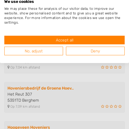
We use cookies
We may place these for analysis of our visitor data, to improve our
Van Raaij Groenverzorging
website, show personalised content and to give you a great website
Trambaan 9
experience. For more information about the cookies we use open the
6657CE Boven-Leeuwen
settings.
Op 7,04 km afstand
Accept all
Van Ooijen's Hoveniers
No, adjust
Deny
Walstraat 37
6629AD Appeltern
Op 7,04 km afstand
Hoveniersbedrijf de Groene Hoev..
Het Reut 307
5351TD Berghem
Op 7,09 km afstand
Hoogeveen Hoveniers