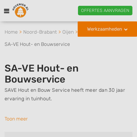
OFFERTES AANVRAGEN
Werkzaamheden
Home
Noord-Brabant
Oijen
SA-VE Hout- en Bouwservice
SA-VE Hout- en
Bouwservice
SAVE Hout en Bouw Service heeft meer dan 30 jaar
ervaring in tuinhout.
We zijn gespecialiseerd in het op maat maken en
Toon meer
plaatsen van alles wat u wenst in uw tuin.
Daarnaast zijn we er ook voor uw klussen in en