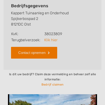
kunt u snel zien welke zaken Kappert Tuinaanleg en
Bedrijfsgegevens
Onderhoud voor u kan verzorgen. Tenslotte kunt een
Kappert Tuinaanleg en Onderhoud
beoordeling of review achterlaten als u al ervaring
Spijkerbospad 2
heeft met dit bedrijf.
8121DC Olst
Zoekt u een ander bedrijf? Bekijk dan andere
KvK:
38023809
hoveniers en bedrijven in
Terugbelverzoek:
Klik hier
Olst
.
Contact opnemen
Is dit uw bedrijf? Claim deze vermelding en beheer zelf alle
informatie:
Bedrijf claimen