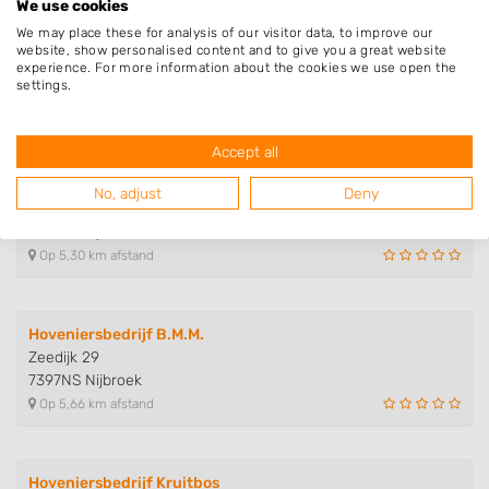
We use cookies
We may place these for analysis of our visitor data, to improve our
Guus Schutte Hovenier
website, show personalised content and to give you a great website
de Wesenberg 4
experience. For more information about the cookies we use open the
8131TH Wijhe
settings.
Op 4,84 km afstand
Accept all
Dujardinier
No, adjust
Deny
Scherpenzeelseweg 15
8131SL Wijhe
Op 5,30 km afstand
Hoveniersbedrijf B.M.M.
Zeedijk 29
7397NS Nijbroek
Op 5,66 km afstand
Hoveniersbedrijf Kruitbos