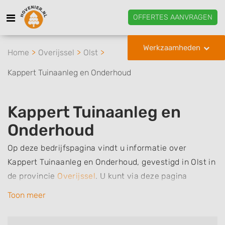
OFFERTES AANVRAGEN
Werkzaamheden
Home
Overijssel
Olst
Kappert Tuinaanleg en Onderhoud
Kappert Tuinaanleg en
Onderhoud
Op deze bedrijfspagina vindt u informatie over
Kappert Tuinaanleg en Onderhoud, gevestigd in Olst in
de provincie
Overijssel
.
U kunt via deze pagina
eenvoudig contact met het bedrijf opnemen door te
Toon meer
bellen of een bericht te sturen. Daarnaast vindt u een
overzicht van de werkzaamheden van dit bedrijf, zo