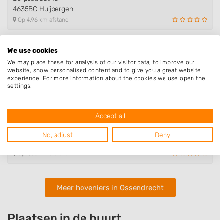
4635BC Huijbergen
Op 4,96 km afstand
We use cookies
De Tuinerij Hoveniers
We may place these for analysis of our visitor data, to improve our
Zuidgeest 1
website, show personalised content and to give you a great website
4625DG Bergen op Zoom
experience. For more information about the cookies we use open the
settings.
Op 7,30 km afstand
Accept all
De Groene Halte
Prof. Dondersstraat 1
No, adjust
Deny
4624VD Bergen op Zoom
Op 9,83 km afstand
Meer hoveniers in Ossendrecht
Plaatsen in de buurt