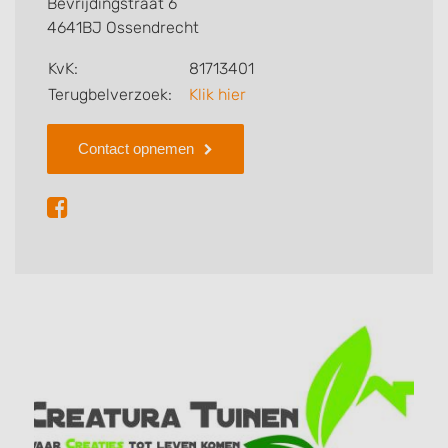
Bevrijdingstraat 6
4641BJ Ossendrecht
KvK:
81713401
Terugbelverzoek:
Klik hier
Contact opnemen