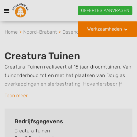
OFFERTES AANVRAGEN
Werkzaamheden
Home
Noord-Brabant
Ossendrecht
Creatura Tuinen
Creatura Tuinen
Creatura-Tuinen realiseert al 15 jaar droomtuinen. Van
tuinonderhoud tot en met het plaatsen van Douglas
overkappingen en sierbestrating. Hoveniersbedrijf
Creatura Tuinen uit Ossendrecht maakt van uw tuin
Toon meer
uw droomtuin.
Bedrijfsgegevens
Creatura Tuinen