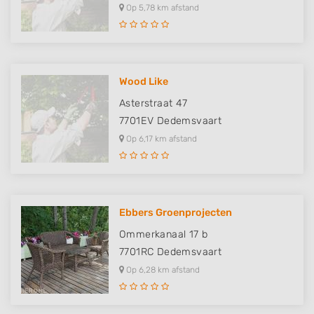
Op 5,78 km afstand
Wood Like
Asterstraat 47
7701EV
Dedemsvaart
Op 6,17 km afstand
Ebbers Groenprojecten
Ommerkanaal 17 b
7701RC
Dedemsvaart
Op 6,28 km afstand