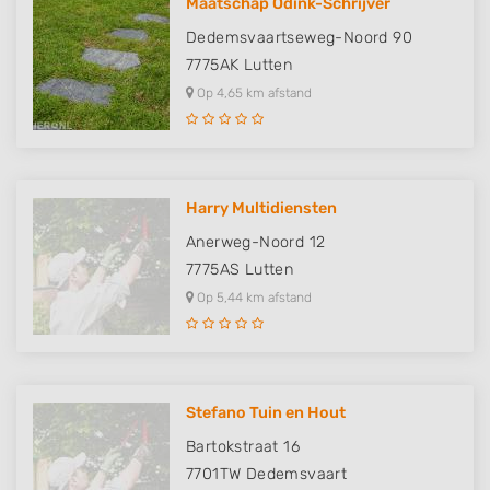
Maatschap Odink-Schrijver
Dedemsvaartseweg-Noord 90
7775AK
Lutten
Op 4,65 km afstand
Harry Multidiensten
Anerweg-Noord 12
7775AS
Lutten
Op 5,44 km afstand
Stefano Tuin en Hout
Bartokstraat 16
7701TW
Dedemsvaart