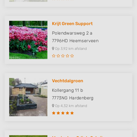
Krijt Green Support
Polendwarsweg 2 a
7796HD
Heemserveen
Op 3,92 km afstand
Vechtdalgroen
Kollergang 11 b
7773NG
Hardenberg
Op 4,32 km afstand