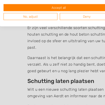
Accept all
Een overzicht van bedrijven in de omgeving
No, adjust
Deny
Schutting plaatsen
Er zijn veel verschillende soorten schuttin
houten schutting en de hout beton schuttin
invloed op de sfeer en uitstraling van uw t
past.
Daarnaast is het belangrijk dat een schutt
verzakt. Als u zelf niet zo handig bent, do
goed gebeurt en u nog lang plezier hebt v
Schutting laten plaatsen
Wilt u een nieuwe schutting laten plaatsen
omgeving van Aerdt en informeer naar de 