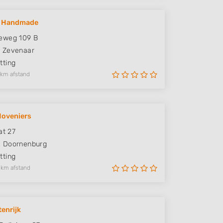
 Handmade
eweg 109 B
D
Zevenaar
ting
 km afstand
Hoveniers
at 27
E
Doornenburg
ting
 km afstand
tenrijk