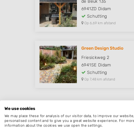
de Beuk 135
6941ZD
Didam
Schutting
Op 6,69 km afstand
Green Design Studio
Friesickweg 2
6941SE
Didam
Schutting
Op 7,48 km afstand
We use cookies
We may place these for analysis of our visitor data, to improve our websit
personalised content and to give you a great website experience. For mor
information about the cookies we use open the settings.
Schutting Aerdt