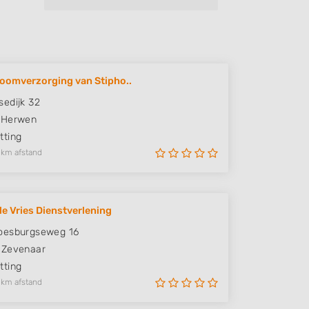
oomverzorging van Stipho..
edijk 32
Herwen
ting
 km afstand
e Vries Dienstverlening
oesburgseweg 16
Zevenaar
ting
 km afstand