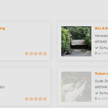
ing
Bos & B
Herwens
6914KG
Schut
Op 2,59
Ruben d
Oude D
ijn
6901HK
Schut
Op 4,22