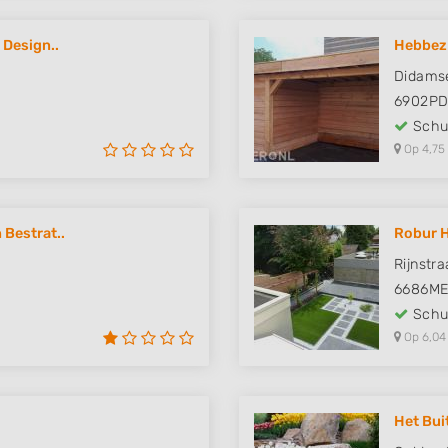
 Design..
Hebbez
Didams
6902P
Schut
Op 4,75
Bestrat..
Robur 
Rijnstra
6686M
Schut
Op 6,04
Het Bui