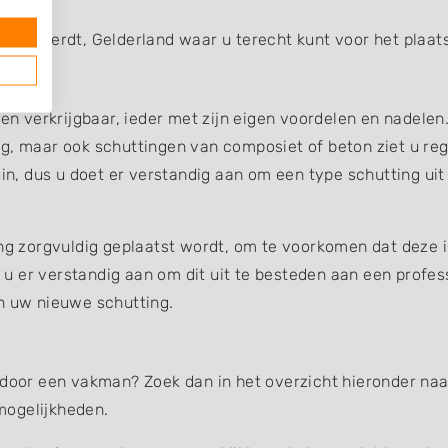
 van Aerdt, Gelderland waar u terecht kunt voor het plaat
gen verkrijgbaar, ieder met zijn eigen voordelen en nadelen
g, maar ook schuttingen van composiet of beton ziet u reg
uin, dus u doet er verstandig aan om een type schutting uit
ing zorgvuldig geplaatst wordt, om te voorkomen dat deze 
et u er verstandig aan om dit uit te besteden aan een profe
an uw nieuwe schutting.
 door een vakman? Zoek dan in het overzicht hieronder naar
mogelijkheden.