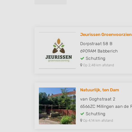
Jeurissen Groenvoorzien
Dorpstraat 58 B
6909AM
Babberich
Schutting
Op 2,48 km afstand
Natuurlijk, ten Dam
van Goghstraat 2
6566ZC
Millingen aan de R
Schutting
Op 4,14 km afstand