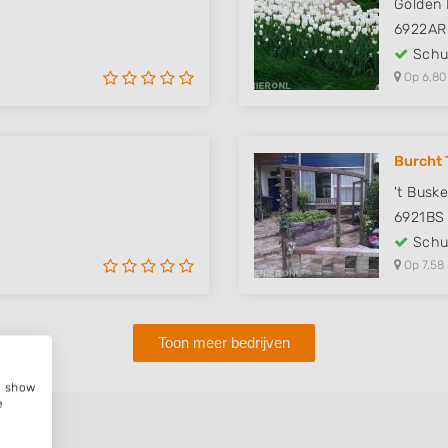
Golden 
6922AR
Schut
Op 6,80
Burcht 
't Busk
6921BS
Schut
Op 7,58
Toon meer bedrijven
e, show
e