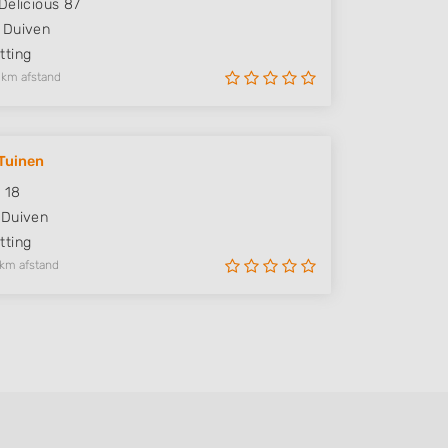
Delicious 87
Duiven
ting
 km afstand
Tuinen
e 18
Duiven
ting
 km afstand