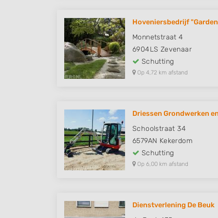
Hoveniersbedrijf "Garden
Monnetstraat 4
6904LS
Zevenaar
Schutting
Op 4,72 km afstand
Driessen Grondwerken en 
Schoolstraat 34
6579AN
Kekerdom
Schutting
Op 6,00 km afstand
Dienstverlening De Beuk