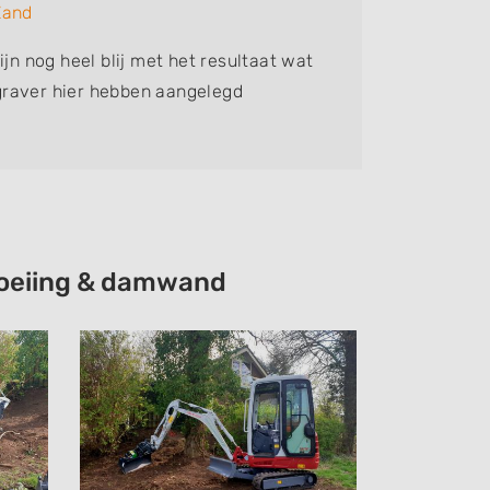
Zand
Bedrijf:
H
ijn nog heel blij met het resultaat wat
Perfect 
raver hier hebben aangelegd
afgemaak
tevreden
choeiing & damwand