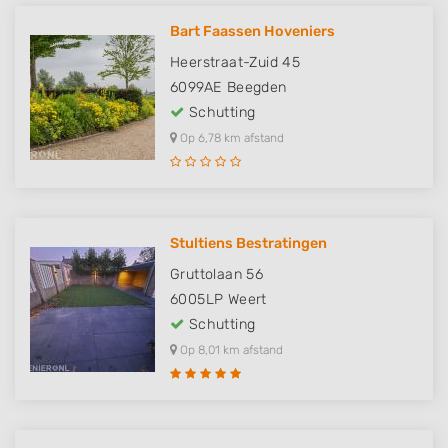
Bart Faassen Hoveniers
Heerstraat-Zuid 45
6099AE
Beegden
Schutting
Op 6,78 km afstand
Stultiens Bestratingen
Gruttolaan 56
6005LP
Weert
Schutting
Op 8,01 km afstand