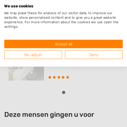
We use cookies
We may place these for analysis of our visitor data, to improve our
website, show personalised content and to give you a great website
experience. For more information about the cookies we use open the
Populaire hoveniers
settings.
Accept all
Sasaki Tuinonderhoud
No, adjust
Deny
Op den Toum 59
6081PP
Haelen
Deze mensen gingen u voor