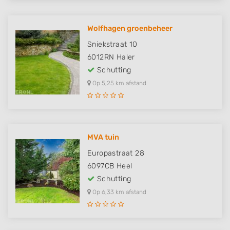
Wolfhagen groenbeheer
Sniekstraat 10
6012RN
Haler
Schutting
Op 5,25 km afstand
MVA tuin
Europastraat 28
6097CB
Heel
Schutting
Op 6,33 km afstand