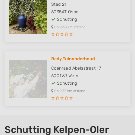
Stad 21
6035AT
Ospel
Schutting
Op 9,68 km afstand
Redy Tuinonderhoud
Coenraad Abelsstraat 17
6001VJ
Weert
Schutting
Op 9,73 km afstand
Schutting Kelpen-Oler