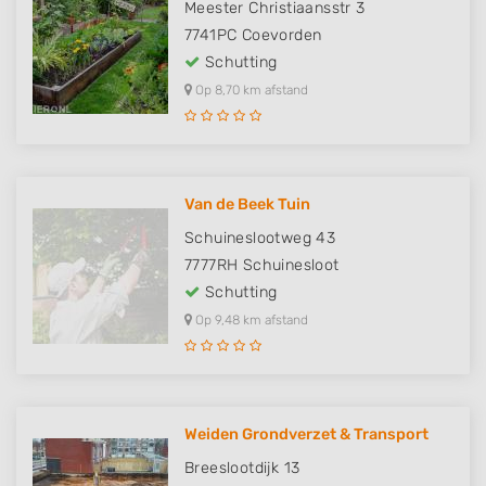
Meester Christiaansstr 3
7741PC
Coevorden
Schutting
Op 8,70 km afstand
Van de Beek Tuin
Schuineslootweg 43
7777RH
Schuinesloot
Schutting
Op 9,48 km afstand
Weiden Grondverzet & Transport
Breeslootdijk 13