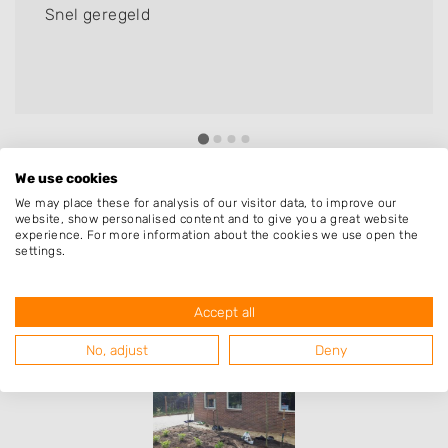
Snel geregeld
We use cookies
We may place these for analysis of our visitor data, to improve our
Resultaten van hoveniers uit de
website, show personalised content and to give you a great website
experience. For more information about the cookies we use open the
regio Loozen met specialisatie
settings.
beschoeiing & damwand
Accept all
No, adjust
Deny