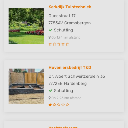
Kerkdijk Tuintechniek
Oudestraat 17
7783AV
Gramsbergen
Schutting
Op 1,94 km afstand
Hoveniersbedrijf T&D
Dr. Albert Schweitzerplein 35
7772EE
Hardenberg
Schutting
Op 2,23 km afstand