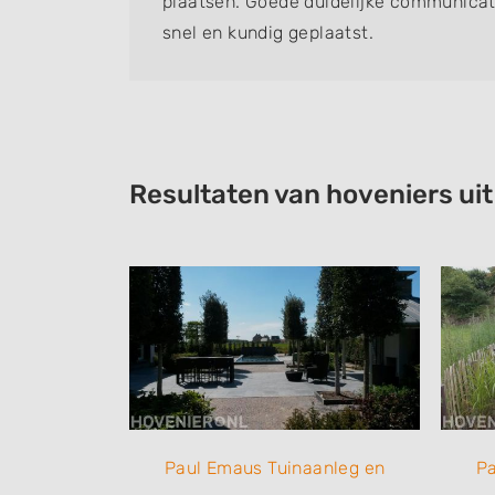
plaatsen. Goede duidelijke communicat
snel en kundig geplaatst.
Resultaten van hoveniers ui
anleg en
Paul Emaus Tuinaanleg en
Pa