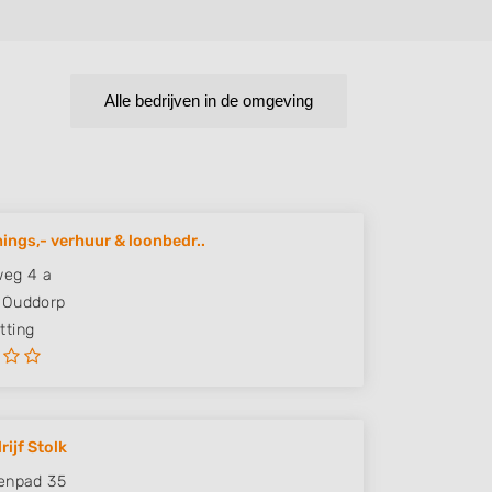
Alle bedrijven in de omgeving
ngs,- verhuur & loonbedr..
weg 4 a
Ouddorp
ting
rijf Stolk
enpad 35