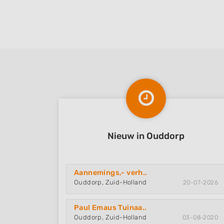
d
Onderhoud
Nieuw in Ouddorp
Aannemings,- verh..
Ouddorp, Zuid-Holland
20-07-2026
Paul Emaus Tuinaa..
Ouddorp, Zuid-Holland
03-08-2020