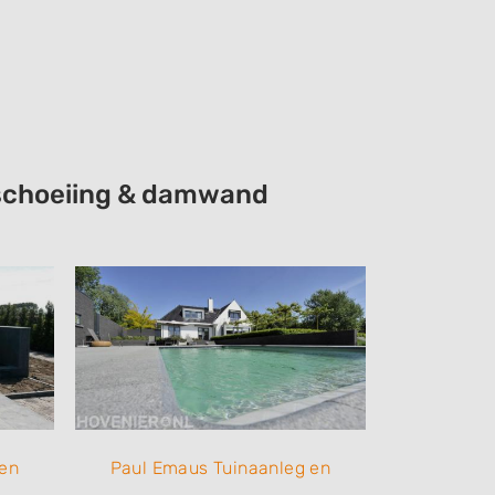
beschoeiing & damwand
 en
Paul Emaus Tuinaanleg en
Paul Em