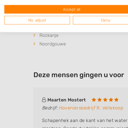
Plaatsen in de buurt
Accept all
Goedereede
No, adjust
Deny
Scharendijke
Rockanje
Noordgouwe
Deze mensen gingen u voor
Maarten Mostert
Bedrijf:
Hoveniersbedrijf R. Vellekoop
Schapenhek aan de kant van het water 