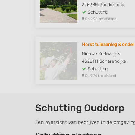
3252BG
Goedereede
Schutting
Op 2,90 km afstand
Horst tuinaanleg & onde
Nieuwe Kerkweg 5
4322TH
Scharendijke
Schutting
Op 9,74 km afstand
Schutting Ouddorp
Een overzicht van bedrijven in de omgevin