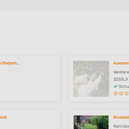
 Onderh..
Aannemi
Wester
3253LX
Schut
mink
Klusbed
Narciss