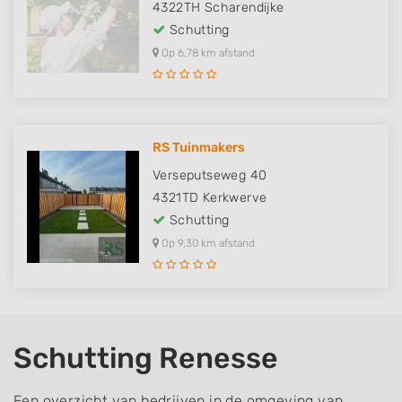
4322TH
Scharendijke
Schutting
Op 6,78 km afstand
RS Tuinmakers
Verseputseweg 40
4321TD
Kerkwerve
Schutting
Op 9,30 km afstand
Schutting Renesse
Een overzicht van bedrijven in de omgeving van