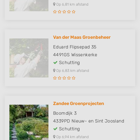
Op 6,81 km afstand
Van der Maas Groenbeheer
Eduard Flipsepad 35
4491GS
Wissenkerke
Schutting
Op 6,83 km afstand
Zandee Groenprojecten
Boomdijk 3
4339PD
Nieuw- en Sint Joosland
Schutting
Op 6,94 km afstand