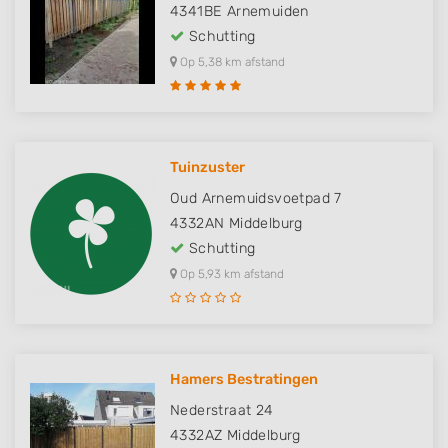
4341BE
Arnemuiden
Schutting
Op 5,38 km afstand
Tuinzuster
Oud Arnemuidsvoetpad 7
4332AN
Middelburg
Schutting
Op 5,93 km afstand
Hamers Bestratingen
Nederstraat 24
4332AZ
Middelburg