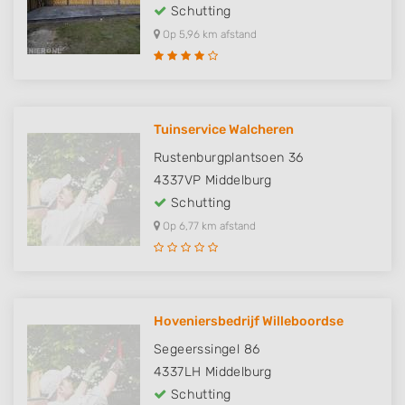
Schutting
Op 5,96 km afstand
Tuinservice Walcheren
Rustenburgplantsoen 36
4337VP
Middelburg
Schutting
Op 6,77 km afstand
Hoveniersbedrijf Willeboordse
Segeerssingel 86
4337LH
Middelburg
Schutting