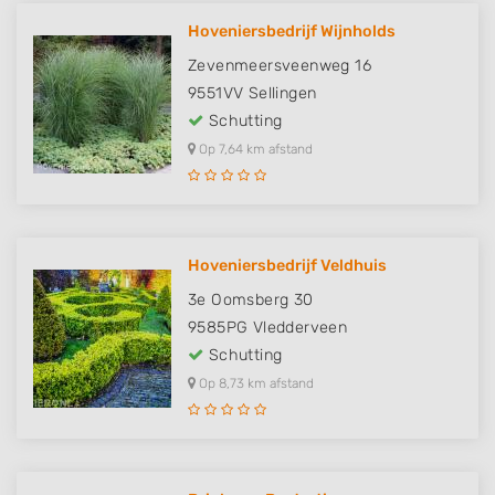
Hoveniersbedrijf Wijnholds
Zevenmeersveenweg 16
9551VV
Sellingen
Schutting
Op 7,64 km afstand
Hoveniersbedrijf Veldhuis
3e Oomsberg 30
9585PG
Vledderveen
Schutting
Op 8,73 km afstand