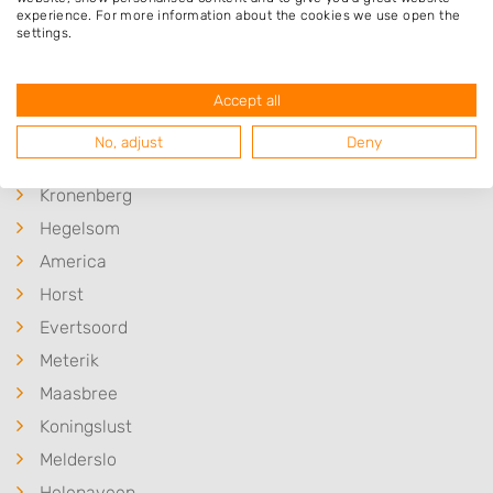
Op 6,91 km afstand
experience. For more information about the cookies we use open the
settings.
Meer hoveniers in Sevenum
Accept all
No, adjust
Deny
Plaatsen in de buurt
Kronenberg
Hegelsom
America
Horst
Evertsoord
Meterik
Maasbree
Koningslust
Melderslo
Helenaveen