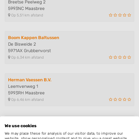
Breetse Peelweg 2
5993NC Maasbree
Op 5,51 km afstand
Boom Kappen Baltussen
De Bisweide 2
5971AX Grubbenvorst
Op 6,34 km afstand
Herman Vaessen B.V.
Leemvenweg 1
5993RH Maasbree
Op 6,46 km afstand
Van Dijck Montage & Onderhoud
We use cookies
Meester Caelersstraat 3
We may place these for analysis of our visitor data, to improve our
5984PJ Koningslust
website, show personalised content and to give you a great website