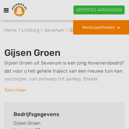
OFFERTES AANVRAGEN
Werkzaamheden
Home
Limburg
Sevenum
Gijsen Groen
Gijsen Groen
Gijsen Groen uit Sevenum is een jong hoveniersbedrijf
dat voor u het gehele traject van een nieuwe tuin kan
verzorgen, van ontwerp tot aanleg. Enkele
voorbeelden van werkzaamheden die ze hierbij zoal
Toon meer
voor u kunnen uitvoeren zijn grondwerk, het
aanleggen van bestrating en sierbestrating zoals een
terras of oprit, het aanleggen van een gazon met
Bedrijfsgegevens
graszoden, het aanbrengen van beplanting in uw tuin
Gijsen Groen
en het maken van een overkapping. Bij interesse in de