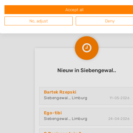
Accept all
No, adjust
Deny
Nieuw in Siebengewal..
Bartek Rzepski
Siebengewal.., Limburg
11-05-2026
Ego-tibi
Siebengewal.., Limburg
24-04-2026