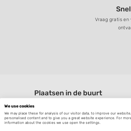
Snel
Vraag gratis en
ontva
Plaatsen in de buurt
Afferden
We use cookies
Ven-Zelderheide
We may place these for analysis of our visitor data, to improve our websit
personalised content and to give you a great website experience. For mor
Vortum-Mullem
information about the cookies we use open the settings.
Ottersum