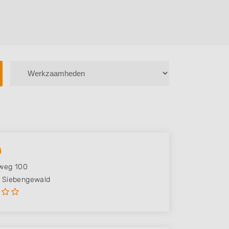
i
weg 100
Siebengewald