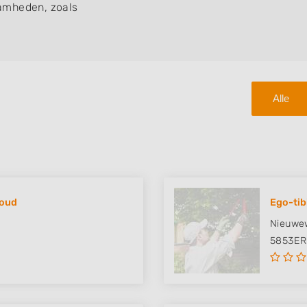
amheden, zoals
Alle
houd
Ego-tib
Nieuwe
5853ER