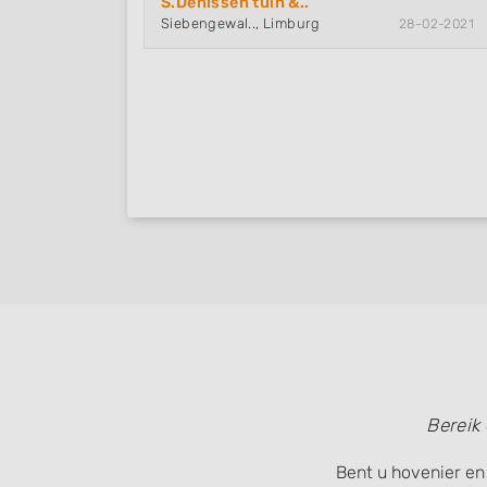
S.Denissen tuin &..
Siebengewal.., Limburg
28-02-2021
Bereik
Bent u hovenier en