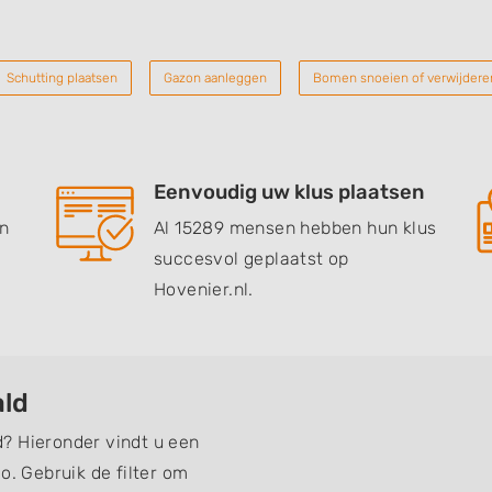
Schutting plaatsen
Gazon aanleggen
Bomen snoeien of verwijdere
Eenvoudig uw klus plaatsen
en
Al 15289 mensen hebben hun klus
succesvol geplaatst op
Hovenier.nl.
ald
? Hieronder vindt u een
o. Gebruik de filter om