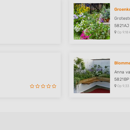
Groenk
Grotest
5821AJ
Op 9,18 
Blomme
Anna va
5821BP
Op 9,33