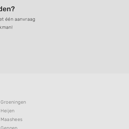
nden?
Met één aanvraag
akman!
Groeningen
Heijen
Maashees
Gennep