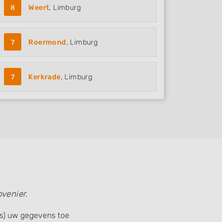
8
Weert
, Limburg
7
Roermond
, Limburg
7
Kerkrade
, Limburg
venier.
is) uw gegevens toe