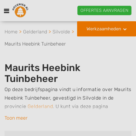
OFFERTES AANVRAGEN
Werkzaamheden
Home
Gelderland
Silvolde
Maurits Heebink Tuinbeheer
Maurits Heebink
Tuinbeheer
Op deze bedrijfspagina vindt u informatie over Maurits
Heebink Tuinbeheer, gevestigd in Silvolde in de
provincie
Gelderland
.
U kunt via deze pagina
eenvoudig contact met het bedrijf opnemen door te
Toon meer
bellen of een bericht te sturen. Daarnaast vindt u een
overzicht van de werkzaamheden van dit bedrijf, zo