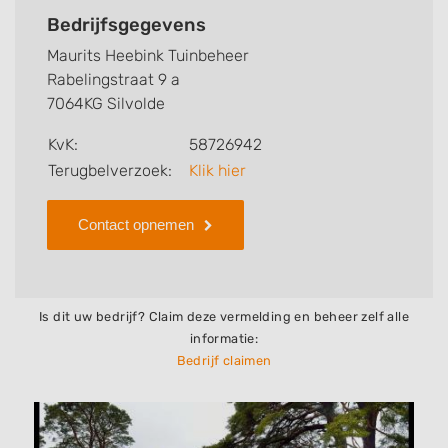
kunt u snel zien welke zaken Maurits Heebink
Bedrijfsgegevens
Tuinbeheer voor u kan verzorgen. Tenslotte kunt een
Maurits Heebink Tuinbeheer
beoordeling of review achterlaten als u al ervaring
Rabelingstraat 9 a
heeft met dit bedrijf.
7064KG Silvolde
Zoekt u een ander bedrijf? Bekijk dan andere
KvK:
58726942
hoveniers en bedrijven in
Terugbelverzoek:
Klik hier
Silvolde
.
Contact opnemen
Is dit uw bedrijf? Claim deze vermelding en beheer zelf alle
informatie:
Bedrijf claimen