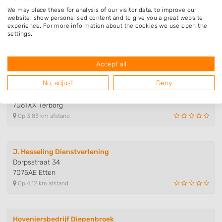
We may place these for analysis of our visitor data, to improve our
Helming Hoveniers
website, show personalised content and to give you a great website
experience. For more information about the cookies we use open the
Kerkstraat 89
settings.
7011CK Gaanderen
Op 3,64 km afstand
Accept all
No, adjust
Deny
Schutting Broeders
IJsselweg 18
7061XX Terborg
Op 3,83 km afstand
J. Hesseling Dienstverlening
Dorpsstraat 34
7075AE Etten
Op 4,12 km afstand
Hoveniersbedrijf Diepenbroek