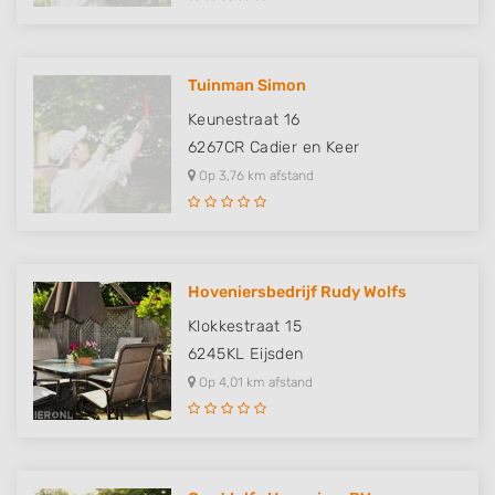
Tuinman Simon
Keunestraat 16
6267CR
Cadier en Keer
Op 3,76 km afstand
Hoveniersbedrijf Rudy Wolfs
Klokkestraat 15
6245KL
Eijsden
Op 4,01 km afstand