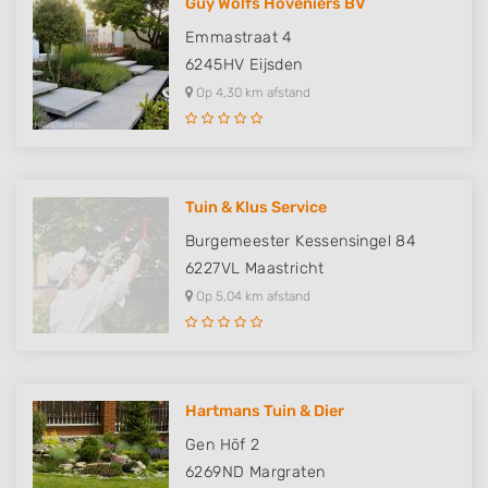
Guy Wolfs Hoveniers BV
Emmastraat 4
6245HV
Eijsden
Op 4,30 km afstand
Tuin & Klus Service
Burgemeester Kessensingel 84
6227VL
Maastricht
Op 5,04 km afstand
Hartmans Tuin & Dier
Gen Höf 2
6269ND
Margraten