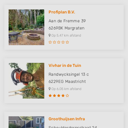
Profiplan B.V.
Aan de Fremme 39
6269BK
Margraten
Op 5,47 km afstand
Vivhar in de Tuin
Randwycksingel 13 c
6229EG
Maastricht
Op 6,05 km afstand
Groothuijsen Infra
Scheulderdorpsstraat 24