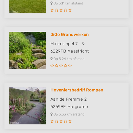
Op 5,11 km afstand
JiGo Grondwerken
Molensingel 7 - 9
6229PB
Maastricht
Op 5,24 km afstand
Hoveniersbedrijf Rompen
Aan de Fremme 2
6269BE
Margraten
Op 5,33 km afstand