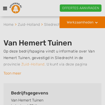
OFFERTES AANVRAGEN
Werkzaamheden
Home
Zuid-Holland
Sliedrecht
Van Hemert Tuinen
Van Hemert Tuinen
Op deze bedrijfspagina vindt u informatie over Van
Hemert Tuinen, gevestigd in Sliedrecht in de
provincie
Zuid-Holland
.
U kunt via deze pagina
eenvoudig contact met het bedrijf opnemen door te
Toon meer
bellen of een bericht te sturen. Daarnaast vindt u een
overzicht van de werkzaamheden van dit bedrijf, zo
kunt u snel zien welke zaken Van Hemert Tuinen voor
Bedrijfsgegevens
u kan verzorgen. Tenslotte kunt een beoordeling of
Van Hemert Tuinen
review achterlaten als u al ervaring heeft met dit