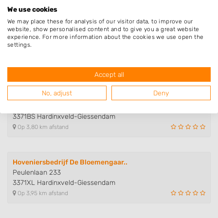
We use cookies
We may place these for analysis of our visitor data, to improve our
website, show personalised content and to give you a great website
Lavande aanleg en tuinonderhoud
experience. For more information about the cookies we use open the
Boeieraak 10
settings.
3356MJ Papendrecht
Op 3,61 km afstand
Accept all
No, adjust
Deny
Den Hertog Boomverzorging
Buitendams 306
3371BS Hardinxveld-Giessendam
Op 3,80 km afstand
Hoveniersbedrijf De Bloemengaar..
Peulenlaan 233
3371XL Hardinxveld-Giessendam
Op 3,95 km afstand