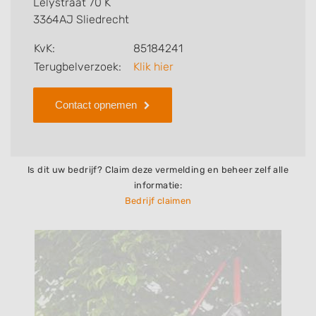
Lelystraat 70 K
bedrijf.
3364AJ Sliedrecht
Zoekt u een ander bedrijf? Bekijk dan andere
KvK:
85184241
hoveniers en bedrijven in
Terugbelverzoek:
Klik hier
Sliedrecht
.
Contact opnemen
Is dit uw bedrijf? Claim deze vermelding en beheer zelf alle
informatie:
Bedrijf claimen