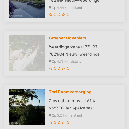
7831HP
Nieuw-Weerdinge
Op 4,44 km afstand
Groener Hoveniers
Weerdingerkanaal ZZ 197
7831AM
Nieuw-Weerdinge
Op 4,75 km afstand
Thri Boomverzorging
Jipsingboermussel 61 A
9563TC
Ter Apelkanaal
Op 5,24 km afstand