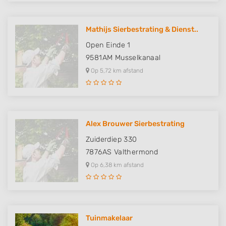
Mathijs Sierbestrating & Dienst..
Open Einde 1
9581AM
Musselkanaal
Op 5,72 km afstand
Alex Brouwer Sierbestrating
Zuiderdiep 330
7876AS
Valthermond
Op 6,38 km afstand
Tuinmakelaar