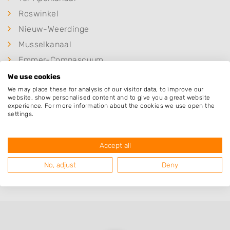
Roswinkel
Nieuw-Weerdinge
Musselkanaal
Emmer-Compascuum
Valthermond
We use cookies
We may place these for analysis of our visitor data, to improve our
2e Exloërmond
website, show personalised content and to give you a great website
2e Exloermond
experience. For more information about the cookies we use open the
settings.
Mussel
Sellingen
Accept all
1e Exloërmond
No, adjust
Deny
Exloërveen