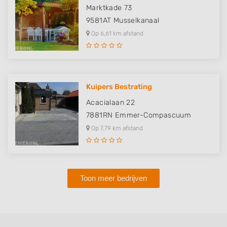
Marktkade 73
9581AT
Musselkanaal
Op 6,61 km afstand
Kuipers Bestrating
Acacialaan 22
7881RN
Emmer-Compascuum
Op 7,79 km afstand
Toon meer bedrijven