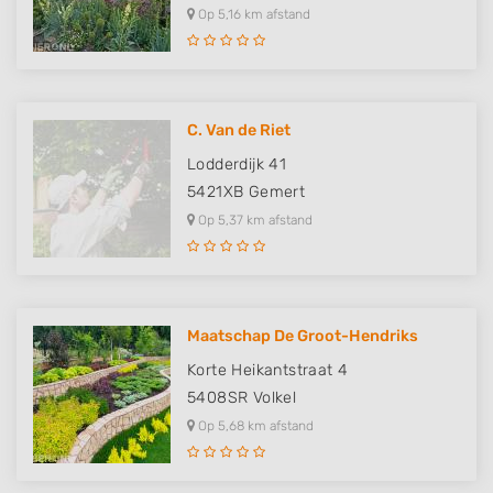
Op 5,16 km afstand
C. Van de Riet
Lodderdijk 41
5421XB
Gemert
Op 5,37 km afstand
Maatschap De Groot-Hendriks
Korte Heikantstraat 4
5408SR
Volkel
Op 5,68 km afstand