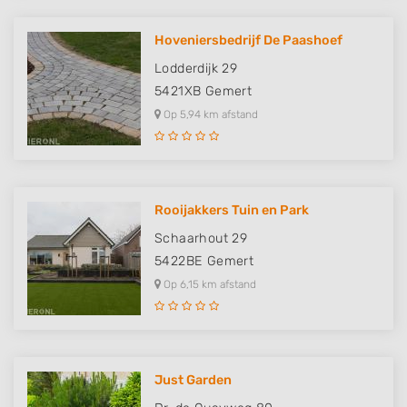
Hoveniersbedrijf De Paashoef
Lodderdijk 29
5421XB
Gemert
Op 5,94 km afstand
Rooijakkers Tuin en Park
Schaarhout 29
5422BE
Gemert
Op 6,15 km afstand
Just Garden