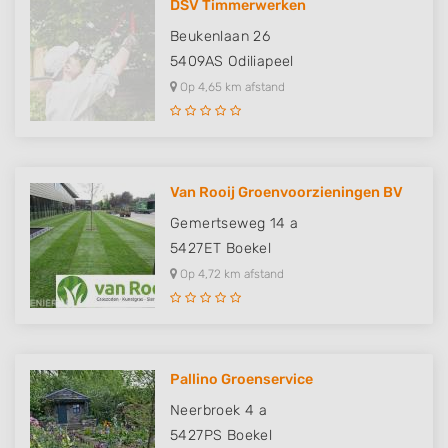
DSV Timmerwerken
Beukenlaan 26
5409AS
Odiliapeel
Op 4,65 km afstand
Van Rooij Groenvoorzieningen BV
Gemertseweg 14 a
5427ET
Boekel
Op 4,72 km afstand
Pallino Groenservice
Neerbroek 4 a
5427PS
Boekel