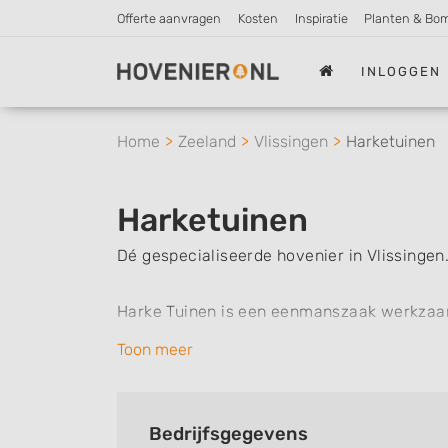
Offerte aanvragen
Kosten
Inspiratie
Planten & Bo
INLOGGEN
Home
Zeeland
Vlissingen
Harketuinen
Harketuinen
Dé gespecialiseerde hovenier in Vlissingen
Harke Tuinen is een eenmanszaak werkzaam 
in het aanleggen en onderhouden van tuine
Toon meer
is Harke Tuinen van begin tot eind uw aan
Met vriendelijke groet,
Bedrijfsgegevens