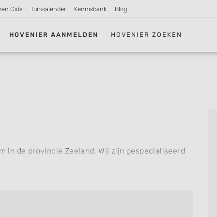
men Gids
Tuinkalender
Kennisbank
Blog
HOVENIER AANMELDEN
HOVENIER ZOEKEN
.
in de provincie Zeeland. Wij zijn gespecialiseerd
n. Voor zowel kleine als grote tuinwerkzaamheden
spreekpunt.