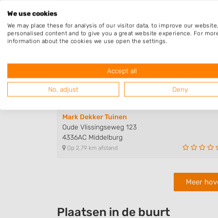
4382WB Vlissingen
We use cookies
Op 2,18 km afstand
We may place these for analysis of our visitor data, to improve our websit
personalised content and to give you a great website experience. For mor
information about the cookies we use open the settings.
Besuijen Service
de Ruyterstraat 15
Accept all
4371BA Koudekerke
Op 2,47 km afstand
No, adjust
Deny
Mark Dekker Tuinen
Oude Vlissingseweg 123
4336AC Middelburg
Op 2,79 km afstand
Meer hove
Plaatsen in de buurt