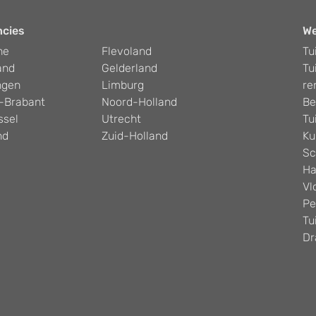
ncies
W
he
Flevoland
Tu
and
Gelderland
Tu
ngen
Limburg
re
-Brabant
Noord-Holland
Be
ssel
Utrecht
Tu
nd
Zuid-Holland
Ku
Sc
Ha
Vl
Pe
Tu
Dr