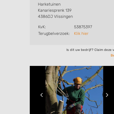
Harketuinen
Harke de Vries
Kanariesprenk 139
4386DJ Vlissingen
KvK:
53875397
Terugbelverzoek:
Klik hier
Is dit uw bedrijf? Claim deze 
Be