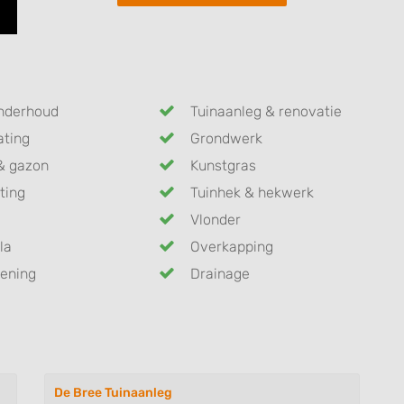
nderhoud
Tuinaanleg & renovatie
ating
Grondwerk
& gazon
Kunstgras
ting
Tuinhek & hekwerk
Vlonder
la
Overkapping
ening
Drainage
De Bree Tuinaanleg