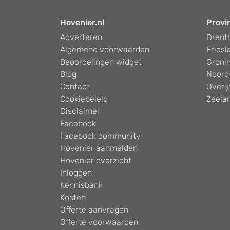
Hovenier.nl
Provi
Adverteren
Drent
Algemene voorwaarden
Friesl
Beoordelingen widget
Groni
Blog
Noord
Contact
Overij
Cookiebeleid
Zeela
Disclaimer
Facebook
Facebook community
Hovenier aanmelden
Hovenier overzicht
Inloggen
Kennisbank
Kosten
Offerte aanvragen
Offerte voorwaarden