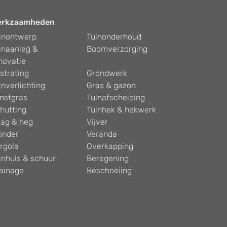
erkzaamheden
inontwerp
Tuinonderhoud
inaanleg &
Boomverzorging
novatie
strating
Grondwerk
inverlichting
Gras & gazon
nstgras
Tuinafscheiding
hutting
Tuinhek & hekwerk
ag & heg
Vijver
onder
Veranda
rgola
Overkapping
inhuis & schuur
Beregening
ainage
Beschoeiing