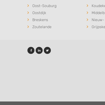
Oost-Souburg
Koudek
Oostdijk
Middelb
Breskens
Nieuw- 
Zoutelande
Grijpsk