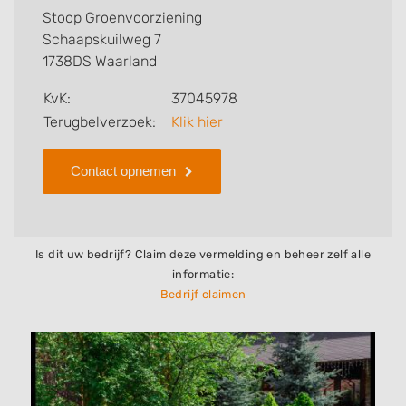
voor u kan verzorgen. Tenslotte kunt een beoordeling
Stoop Groenvoorziening
of review achterlaten als u al ervaring heeft met dit
Schaapskuilweg 7
bedrijf.
1738DS Waarland
Zoekt u een ander bedrijf? Bekijk dan andere
KvK:
37045978
hoveniers en bedrijven in
Terugbelverzoek:
Klik hier
Waarland
.
Contact opnemen
Is dit uw bedrijf? Claim deze vermelding en beheer zelf alle
informatie:
Bedrijf claimen