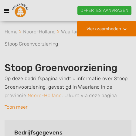
OFFERTES AANVRAGEN
Werkzaamheden
Home
Noord-Holland
Waarland
Stoop Groenvoorziening
Stoop Groenvoorziening
Op deze bedrijfspagina vindt u informatie over Stoop
Groenvoorziening, gevestigd in Waarland in de
provincie
Noord-Holland
.
U kunt via deze pagina
eenvoudig contact met het bedrijf opnemen door te
Toon meer
bellen of een bericht te sturen. Daarnaast vindt u een
overzicht van de werkzaamheden van dit bedrijf, zo
kunt u snel zien welke zaken Stoop Groenvoorziening
Bedrijfsgegevens