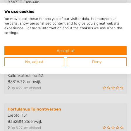
8347JD Eesveen
Op 4,29 km afstand
We use cookies
We may place these for analysis of our visitor data, to improve our
website, show personalised content and to give you a great website
experience. For more information about the cookies we use open the
Gebr. de Vries Hoveniersbedrijf
settings.
Oostercluft 54
8332DH Steenwijk
Op 4,76 km afstand
Accept all
No, adjust
Deny
Dienstverlening Kallenkoot
Kallenkoterallee 62
8331AJ Steenwijk
Op 4,99 km afstand
Hortulanus Tuinontwerpen
Dieptol 151
8332BM Steenwijk
Op 5,27 km afstand