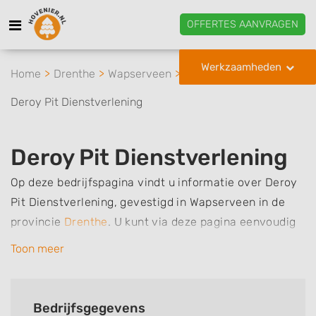
OFFERTES AANVRAGEN
Werkzaamheden
Home
Drenthe
Wapserveen
Deroy Pit Dienstverlening
Deroy Pit Dienstverlening
Op deze bedrijfspagina vindt u informatie over Deroy
Pit Dienstverlening, gevestigd in Wapserveen in de
provincie
Drenthe
.
U kunt via deze pagina eenvoudig
contact met het bedrijf opnemen door te bellen of een
Toon meer
bericht te sturen. Daarnaast vindt u een overzicht van
de werkzaamheden van dit bedrijf, zo kunt u snel zien
welke zaken Deroy Pit Dienstverlening voor u kan
Bedrijfsgegevens