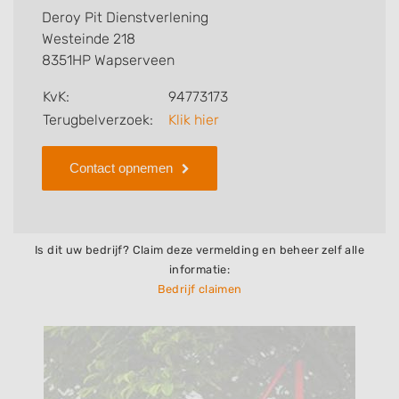
verzorgen. Tenslotte kunt een beoordeling of review
Deroy Pit Dienstverlening
achterlaten als u al ervaring heeft met dit bedrijf.
Westeinde 218
8351HP Wapserveen
Zoekt u een ander bedrijf? Bekijk dan andere
hoveniers en bedrijven in
Wapserveen
.
KvK:
94773173
Terugbelverzoek:
Klik hier
Contact opnemen
Is dit uw bedrijf? Claim deze vermelding en beheer zelf alle
informatie:
Bedrijf claimen