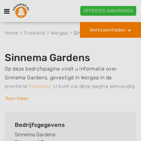
OFFERTES AANVRAGEN
Werkzaamheden
Home
Friesland
Wergea
Sinnema Gardens
Sinnema Gardens
Op deze bedrijfspagina vindt u informatie over
Sinnema Gardens, gevestigd in Wergea in de
provincie
Friesland
.
U kunt via deze pagina eenvoudig
contact met het bedrijf opnemen door te bellen of een
Toon meer
bericht te sturen. Daarnaast vindt u een overzicht van
de werkzaamheden van dit bedrijf, zo kunt u snel zien
welke zaken Sinnema Gardens voor u kan verzorgen.
Bedrijfsgegevens
Tenslotte kunt een beoordeling of review achterlaten
Sinnema Gardens
als u al ervaring heeft met dit bedrijf.