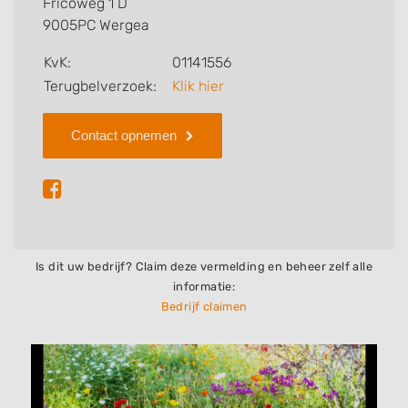
Fricoweg 1 D
9005PC Wergea
Zoekt u een ander bedrijf? Bekijk dan andere
hoveniers en bedrijven in
Wergea
.
KvK:
01141556
Terugbelverzoek:
Klik hier
Contact opnemen
Is dit uw bedrijf? Claim deze vermelding en beheer zelf alle
informatie:
Bedrijf claimen