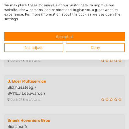
B. & F. Onderhoud & Klushulp
We may place these for analysis of our visitor data, to improve our
Bosboomstraat 31
website, show personalised content and to give you a great website
experience. For more information about the cookies we use open the
8932HW Leeuwarden
settings.
Op 5,51 km afstand
Accept all
Kraan- en grondverzetbedrijf D...
No, adjust
Deny
Alle Jans Smedingstrjitte 12
9008SE Reduzum
Op 5,67 km afstand
J. Boer Multiservice
Blokhuissteeg 7
8911LJ Leeuwarden
Op 6,07 km afstand
Snoek Hoveniers Grou
Biensma 6