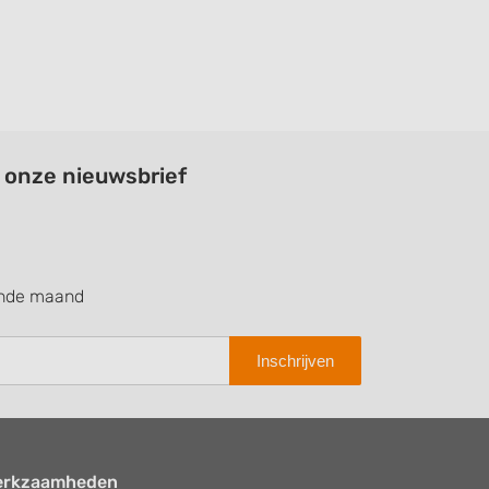
a onze nieuwsbrief
ende maand
Inschrijven
erkzaamheden