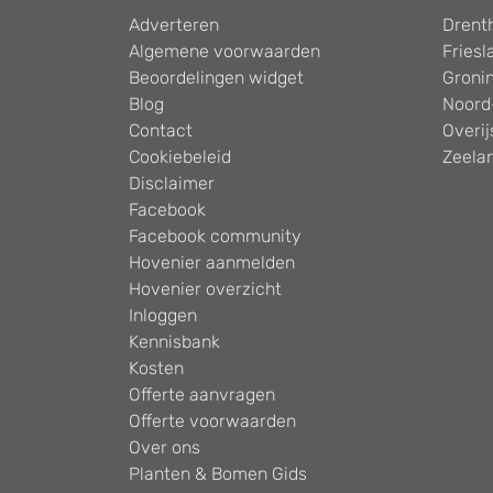
Adverteren
Drent
Algemene voorwaarden
Friesl
Beoordelingen widget
Groni
Blog
Noord
Contact
Overij
Cookiebeleid
Zeela
Disclaimer
Facebook
Facebook community
Hovenier aanmelden
Hovenier overzicht
Inloggen
Kennisbank
Kosten
Offerte aanvragen
Offerte voorwaarden
Over ons
Planten & Bomen Gids