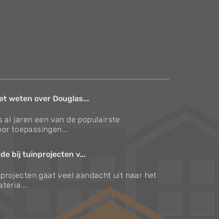
et weten over Douglas...
s al jaren een van de populairste
or toepassingen...
e bij tuinprojecten v...
inprojecten gaat veel aandacht uit naar het
teria...
Verzorgingstips voor bomen en planten