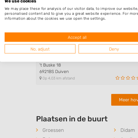
We use cookies
We may place these for analysis of our visitor data, to improve our websit
personalised content and to give you a great website experience. For mor
Dienstverlening De Beuk
information about the cookies we use open the settings.
de Beuk 135
6941ZD Didam
Op 3,70 km afstand
Accept all
No, adjust
Deny
Burcht Tuinen
't Buske 18
6921BS Duiven
Op 4,03 km afstand
Meer hov
Plaatsen in de buurt
Groessen
Didam