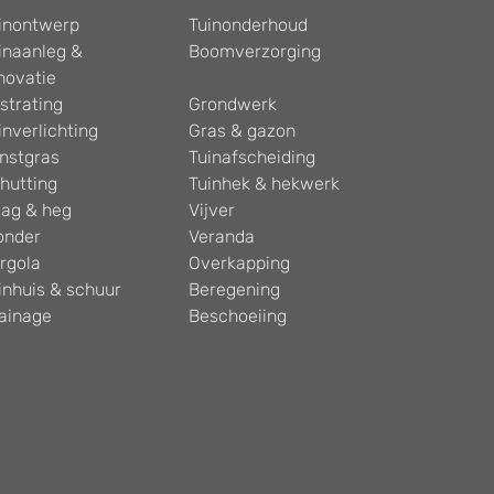
inontwerp
Tuinonderhoud
inaanleg &
Boomverzorging
novatie
strating
Grondwerk
inverlichting
Gras & gazon
nstgras
Tuinafscheiding
hutting
Tuinhek & hekwerk
ag & heg
Vijver
onder
Veranda
rgola
Overkapping
inhuis & schuur
Beregening
ainage
Beschoeiing