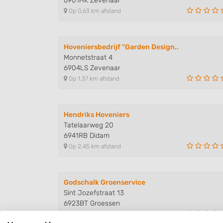
6901HK Zevenaar
Op 0,63 km afstand
Hoveniersbedrijf "Garden Design..
Monnetstraat 4
6904LS Zevenaar
Op 1,37 km afstand
Hendriks Hoveniers
Tatelaarweg 20
6941RB Didam
Op 2,45 km afstand
Godschalk Groenservice
Sint Jozefstraat 13
6923BT Groessen
Op 3,24 km afstand