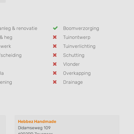
anleg & renovatie
Boomverzorging
& heg
Tuinontwerp
dwerk
Tuinverlichting
fscheiding
Schutting
Vlonder
la
Overkapping
ening
Drainage
Hebbez Handmade
Didamseweg 109