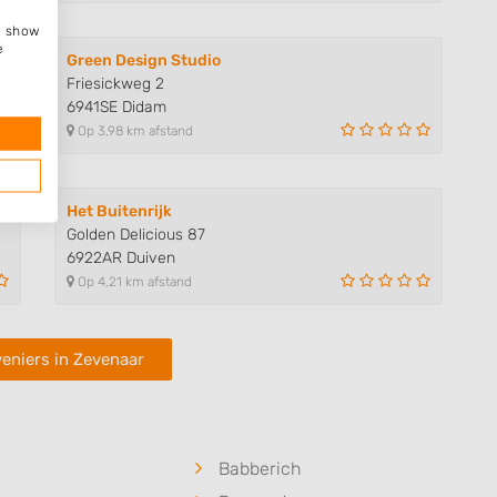
e, show
e
Green Design Studio
Friesickweg 2
6941SE Didam
Op 3,98 km afstand
Het Buitenrijk
Golden Delicious 87
6922AR Duiven
Op 4,21 km afstand
eniers in Zevenaar
Babberich