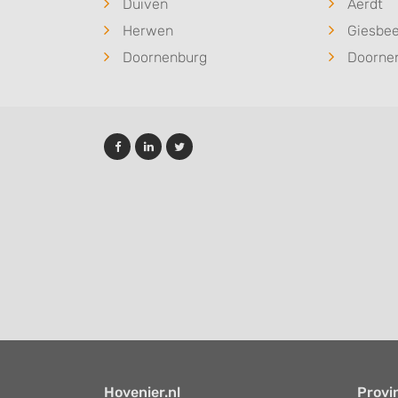
Duiven
Aerdt
Herwen
Giesbe
Doornenburg
Doorne
Hovenier.nl
Provi