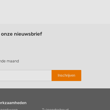
a onze nieuwsbrief
ende maand
Inschrijven
erkzaamheden
inontwerp
Tuinonderhoud