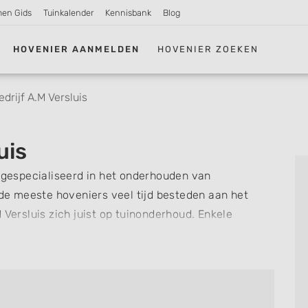
men Gids
Tuinkalender
Kennisbank
Blog
HOVENIER AANMELDEN
HOVENIER ZOEKEN
drijf A.M Versluis
uis
s gespecialiseerd in het onderhouden van
 de meeste hoveniers veel tijd besteden aan het
 Versluis zich juist op tuinonderhoud. Enkele
bij zoal voor u kunnen verzorgen zijn het
s maaien, verticuteren en bemesten, snoeien, het
erhouden van een terras of border, bemesting en
jf A.M. Versluis ook terecht voor het onderhouden