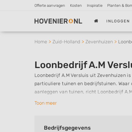
Offerte aanvragen
Kosten
Inspiratie
Planten & Bo
INLOGGEN
Home
Zuid-Holland
Zevenhuizen
Loonbe
Loonbedrijf A.M Versl
Loonbedrijf A.M Versluis uit Zevenhuizen i
particuliere tuinen en bedrijfstuinen. Waar
aanleggen van tuinen, richt Loonbedrijf A.M
voorbeelden van werkzaamheden die ze hier
Toon meer
verwijderen en bestrijden van onkruid, gra
aanbrengen van nieuwe beplanting, het ond
bladruimen. Daarnaast kunt u bij Loonbedri
Bedrijfsgegevens