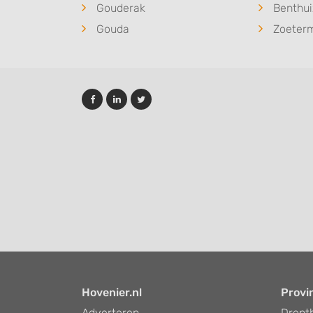
Gouderak
Benthu
Gouda
Zoeter
Hovenier.nl
Provi
Adverteren
Drent