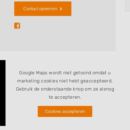
de levering van planten en bomen. Mocht u
Contact opnemen
drijf A.M. Versluis dan kunt u via deze pagina
en bericht te sturen, om zo te informeren wat ze
Google Maps wordt niet getoond omdat u
marketing cookies niet hebt geaccepteerd.
Gebruik de onderstaande knop om ze alsnog
te accepteren.
Cookies accepteren