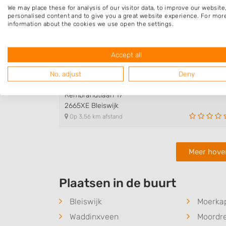
We may place these for analysis of our visitor data, to improve our websit
Van der Helm Waterbouw
personalised content and to give you a great website experience. For mor
information about the cookies we use open the settings.
Rottekade 7
2661JM Bergschenhoek
Op 3,45 km afstand
Accept all
No, adjust
Deny
Van Der Kuil GWW
Rembrandtlaan 17
2665XE Bleiswijk
Op 3,56 km afstand
Meer hove
Plaatsen in de buurt
Bleiswijk
Moerkap
Waddinxveen
Moordr