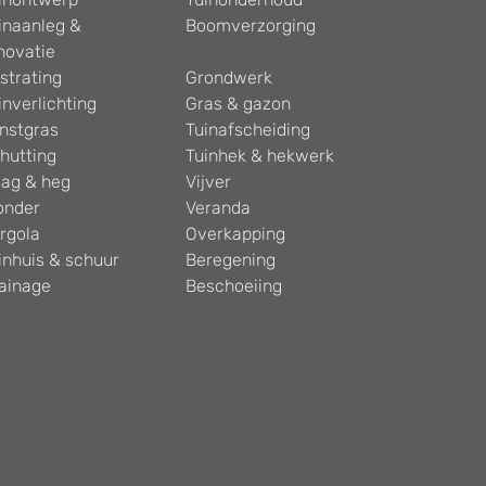
inaanleg &
Boomverzorging
novatie
strating
Grondwerk
inverlichting
Gras & gazon
nstgras
Tuinafscheiding
hutting
Tuinhek & hekwerk
ag & heg
Vijver
onder
Veranda
rgola
Overkapping
inhuis & schuur
Beregening
ainage
Beschoeiing