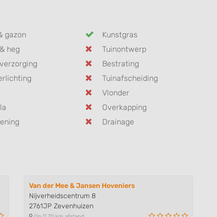
& gazon
Kunstgras
& heg
Tuinontwerp
verzorging
Bestrating
erlichting
Tuinafscheiding
Vlonder
la
Overkapping
ening
Drainage
Van der Mee & Jansen Hoveniers
Nijverheidscentrum 8
2761JP Zevenhuizen
Op 0,70 km afstand