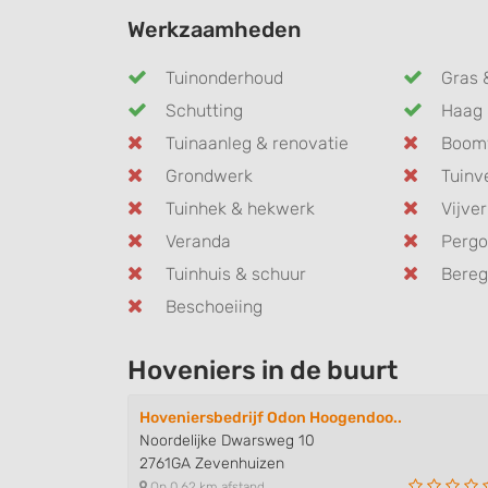
Werkzaamheden
Tuinonderhoud
Gras 
Schutting
Haag 
Tuinaanleg & renovatie
Boom
Grondwerk
Tuinv
Tuinhek & hekwerk
Vijver
Veranda
Pergo
Tuinhuis & schuur
Bereg
Beschoeiing
Hoveniers in de buurt
Hoveniersbedrijf Odon Hoogendoo..
Noordelijke Dwarsweg 10
2761GA Zevenhuizen
Op 0,62 km afstand