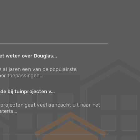
et weten over Douglas...
s al jaren een van de populairste
or toepassingen...
e bij tuinprojecten v...
inprojecten gaat veel aandacht uit naar het
teria...
Verzorgingstips voor bomen en planten
Inspiratie voor uw tuin en terras